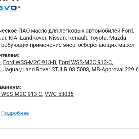
еское ПАО масло для легковых автомобилей Ford,
ar, KIA, LandRover, Nissan, Renault, Toyota, Mazda,
х, требующих применение энергосберегающих масел.
ителем:
A
,
Ford WSS-M2C 913-B
,
Ford WSS-M2C 913-C
,
D
,
Jaguar/Land Rover STJLR.03.5003
,
MB-Approval 229.6
ованиям:
d WSS-M2C 913-C
,
VWC 53036
подробнее