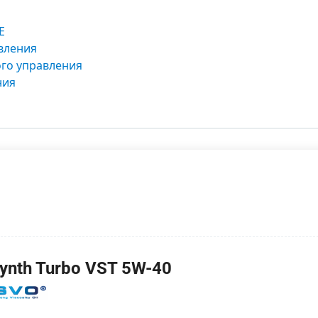
E
вления
ого управления
ния
ynth Turbo VST 5W-40