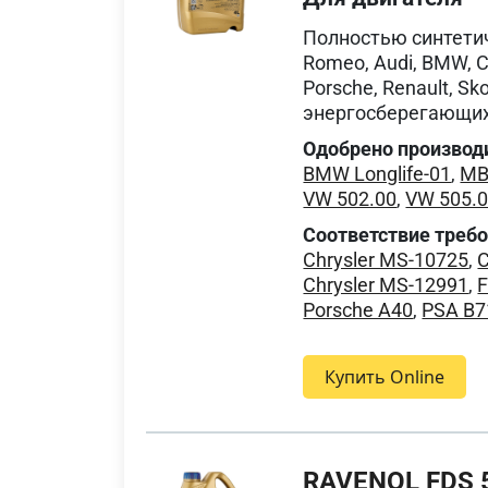
Полностью синтети
Romeo, Audi, BMW, Ch
Porsche, Renault, S
энергосберегающих
Одобрено производ
BMW Longlife-01
,
MB
VW 502.00
,
VW 505.
Соответствие треб
Chrysler MS-10725
,
C
Chrysler MS-12991
,
F
Porsche A40
,
PSA B7
Купить Online
RAVENOL FDS 