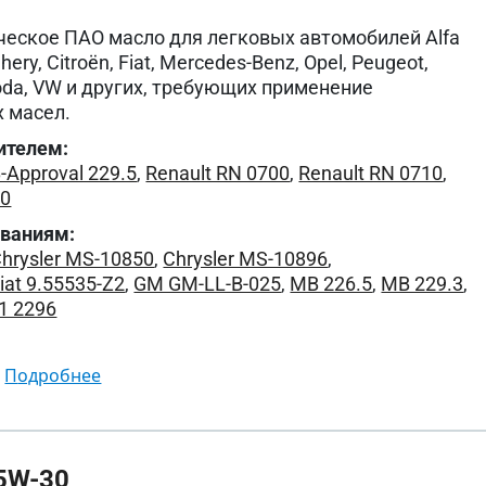
ческое ПАО масло для легковых автомобилей Alfa
ery, Citroën, Fiat, Mercedes-Benz, Opel, Peugeot,
koda, VW и других, требующих применение
 масел.
ителем:
-Approval 229.5
,
Renault RN 0700
,
Renault RN 0710
,
00
ованиям:
hrysler MS-10850
,
Chrysler MS-10896
,
iat 9.55535-Z2
,
GM GM-LL-B-025
,
MB 226.5
,
MB 229.3
,
1 2296
подробнее
5W-30