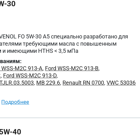
W-30
VENOL FO 5W-30 A5 специально разработано для
гателями требующими масла с повышенным
 и имеющими HTHS < 3,5 мПа
ованиям:
d WSS-M2C 913-A
,
Ford WSS-M2C 913-B
,
C
,
Ford WSS-M2C 913-D
,
STJLR.03.5003
,
MB 229.6
,
Renault RN 0700
,
VWC 53036
подробнее
5W-40