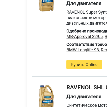
Для двигателя
RAVENOL Super Synth
низковязкое моторн
дизельных двигате
Одобрено производ
MB-Approval 229.5
,
R
Соответствие треб
BMW Longlife-98
,
Re
Купить Online
RAVENOL SHL 
Для двигателя
Синтетическое мото