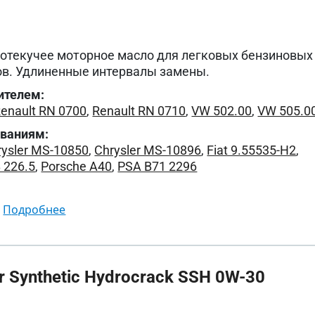
котекучее моторное масло для легковых бензиновых
ов. Удлиненные интервалы замены.
ителем:
enault RN 0700
,
Renault RN 0710
,
VW 502.00
,
VW 505.0
ованиям:
rysler MS-10850
,
Chrysler MS-10896
,
Fiat 9.55535-H2
,
 226.5
,
Porsche A40
,
PSA B71 2296
подробнее
 Synthetic Hydrocrack SSH 0W-30