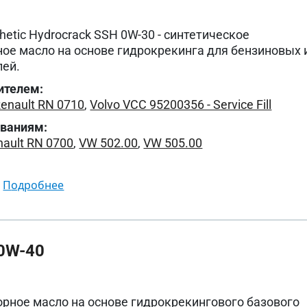
etic Hydrocrack SSH 0W-30 - синтетическое
ое масло на основе гидрокрекинга для бензиновых 
лей.
ителем:
enault RN 0710
,
Volvo VCC 95200356 - Service Fill
ованиям:
nault RN 0700
,
VW 502.00
,
VW 505.00
подробнее
0W-40
рное масло на основе гидрокрекингового базового