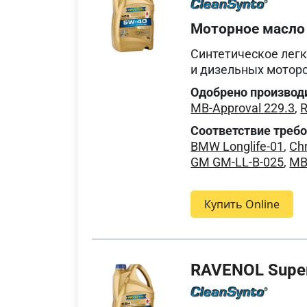
Моторное масло
Синтетическое лег
и дизельных мотор
Одобрено производ
MB-Approval 229.3
,
R
Соответствие треб
BMW Longlife-01
,
Ch
GM GM-LL-B-025
,
MB
Купить Online
RAVENOL Super