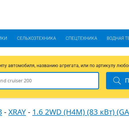
ИКИ
СЕЛЬХОЗТЕХНИКА
СПЕЦТЕХНИКА
ВОДНАЯ Т
 типу автомобиля, названию агрегата, или по артикулу любо
П
З
-
XRAY
-
1.6 2WD (H4M) (83 кВт) (G