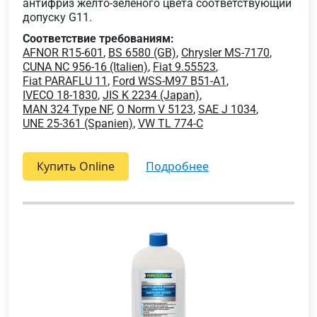
антифриз желто-зеленого цвета соответствующий
допуску G11.
Соответствие требованиям:
AFNOR R15-601
,
BS 6580 (GB)
,
Chrysler MS-7170
,
CUNA NC 956-16 (Italien)
,
Fiat 9.55523
,
Fiat PARAFLU 11
,
Ford WSS-M97 B51-A1
,
IVECO 18-1830
,
JIS K 2234 (Japan)
,
MAN 324 Type NF
,
O Norm V 5123
,
SAE J 1034
,
UNE 25-361 (Spanien)
,
VW TL 774-C
Купить Online
подробнее