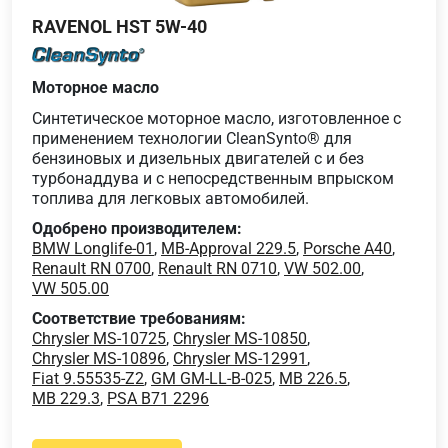
RAVENOL HST 5W-40
Моторное масло
Синтетическое моторное масло, изготовленное с
применением технологии CleanSynto® для
бензиновых и дизельных двигателей с и без
турбонаддува и с непосредственным впрыском
топлива для легковых автомобилей.
Одобрено производителем:
BMW Longlife-01
,
MB-Approval 229.5
,
Porsche A40
,
Renault RN 0700
,
Renault RN 0710
,
VW 502.00
,
VW 505.00
Соответствие требованиям:
Chrysler MS-10725
,
Chrysler MS-10850
,
Chrysler MS-10896
,
Chrysler MS-12991
,
Fiat 9.55535-Z2
,
GM GM-LL-B-025
,
MB 226.5
,
MB 229.3
,
PSA B71 2296