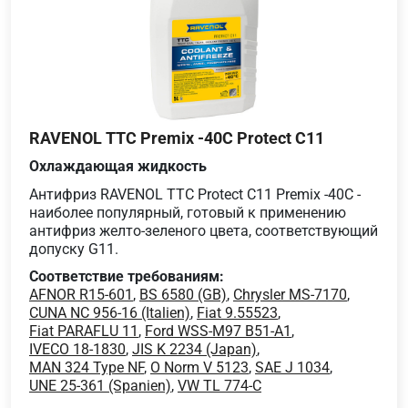
RAVENOL TTC Premix -40C Protect C11
Охлаждающая жидкость
Антифриз RAVENOL TTC Protect C11 Premix -40C -
наиболее популярный, готовый к применению
антифриз желто-зеленого цвета, соответствующий
допуску G11.
Соответствие требованиям:
AFNOR R15-601
,
BS 6580 (GB)
,
Chrysler MS-7170
,
CUNA NC 956-16 (Italien)
,
Fiat 9.55523
,
Fiat PARAFLU 11
,
Ford WSS-M97 B51-A1
,
IVECO 18-1830
,
JIS K 2234 (Japan)
,
MAN 324 Type NF
,
O Norm V 5123
,
SAE J 1034
,
UNE 25-361 (Spanien)
,
VW TL 774-C