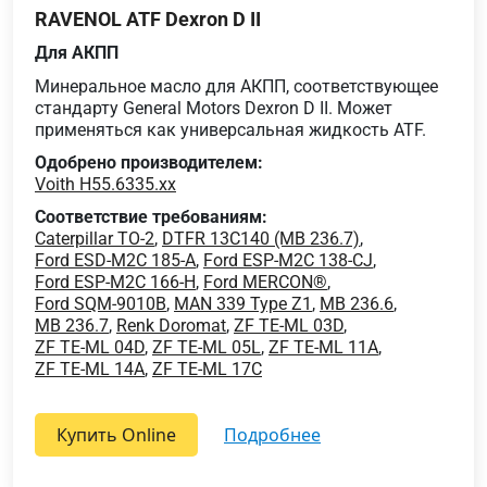
RAVENOL ATF Dexron D II
Для АКПП
Минеральное масло для АКПП, соответствующее
стандарту General Motors Dexron D II. Может
применяться как универсальная жидкость ATF.
Одобрено производителем:
Voith H55.6335.xx
Соответствие требованиям:
Caterpillar TO-2
,
DTFR 13C140 (MB 236.7)
,
Ford ESD-M2C 185-A
,
Ford ESP-M2C 138-CJ
,
Ford ESP-M2C 166-H
,
Ford MERCON®
,
Ford SQM-9010B
,
MAN 339 Type Z1
,
MB 236.6
,
MB 236.7
,
Renk Doromat
,
ZF TE-ML 03D
,
ZF TE-ML 04D
,
ZF TE-ML 05L
,
ZF TE-ML 11A
,
ZF TE-ML 14A
,
ZF TE-ML 17C
Купить Online
подробнее