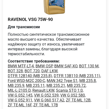
RAVENOL VSG 75W-90
Для трансмиссии
Полностью синтетическое трансмиссионное
масло высшего качества. Обеспечивает
надёжную защиту от износа, увеличивает
интервал замены, благодаря высокой
термостабильности.
Соответствие требованиям:
BMW MTF-LT-4
,
BMW OSP
,
BMW SAF-XO
,
BOT 130 M
,
BOT 328
,
BOT 720
,
DAF LKW
,
DTFR 12B140 (MB 235.8)
,
DTFR 13B110 (MB 235.11)
,
Ford WSD-M2C 200-C
,
MAN 342 Type S1
,
MB 235.8
,
MB 235.9
,
MB 235.11
,
MB 235.21
,
MB 235.72
,
MIL-L-2105 D
,
Renault LKW
,
Scania STO 1:0
,
VW G 052 145
,
VW G 052 539
,
VW G 052 580
,
VW G 052 911
,
VW G 060 517 A2
,
ZF TE-ML 12B
,
ZF TE-ML 16F
,
ZF TE-ML 17B