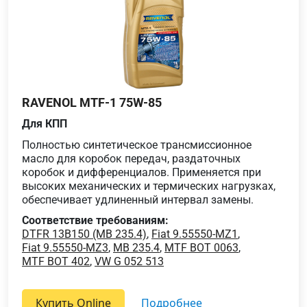
RAVENOL MTF-1 75W-85
Для КПП
Полностью синтетическое трансмиссионное
масло для коробок передач, раздаточных
коробок и дифференциалов. Применяется при
высоких механических и термических нагрузках,
обеспечивает удлиненный интервал замены.
Соответствие требованиям:
DTFR 13B150 (MB 235.4)
,
Fiat 9.55550-MZ1
,
Fiat 9.55550-MZ3
,
MB 235.4
,
MTF BOT 0063
,
MTF BOT 402
,
VW G 052 513
Купить Online
подробнее