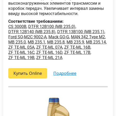
высоконагруженных элементов трансмиссии и
коробок передач. Увеличивает интервал замены
ввиду высокой термостабильности.
Соответствие требованиям:
CS 3000B
,
DTFR 12B100 (MB 235.0)
,
DTFR 12B140 (MB 235.8)
,
DTFR 13B100 (MB 235.1)
,
Ford SQ-M2C 9002-A
,
Mack GO-G
,
MAN 342 Type M2
,
MB 235.0
,
MB 235.1
,
MB 235.8
,
MB 235.9
,
MB 235.14
,
ZF TE-ML 05A
,
ZF TE-ML 07A
,
ZF TE-ML 16B
,
ZF TE-ML 16C
,
ZF TE-ML 16D
,
ZF TE-ML 17B
,
ZF TE-ML 19B
,
ZF TE-ML 21A
Купить Online
подробнее