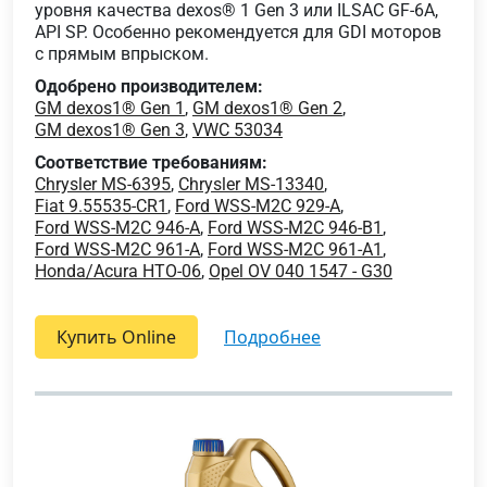
уровня качества dexos® 1 Gen 3 или ILSAC GF-6A,
API SP. Особенно рекомендуется для GDI моторов
с прямым впрыском.
Одобрено производителем:
GM dexos1® Gen 1
,
GM dexos1® Gen 2
,
GM dexos1® Gen 3
,
VWC 53034
Соответствие требованиям:
Chrysler MS-6395
,
Chrysler MS-13340
,
Fiat 9.55535-CR1
,
Ford WSS-M2C 929-A
,
Ford WSS-M2C 946-A
,
Ford WSS-M2C 946-B1
,
Ford WSS-M2C 961-A
,
Ford WSS-M2C 961-A1
,
Honda/Acura HTO-06
,
Opel OV 040 1547 - G30
Купить Online
подробнее