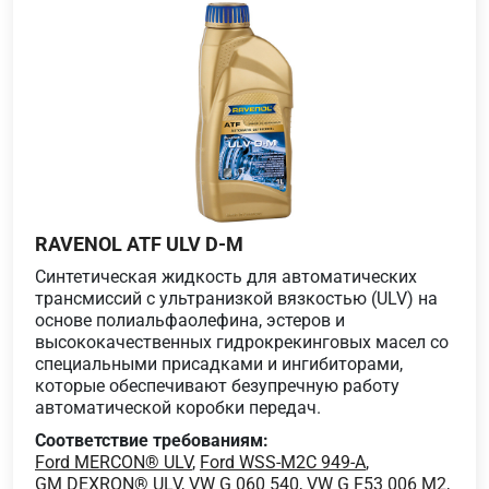
RAVENOL ATF ULV D-M
Синтетическая жидкость для автоматических
трансмиссий с ультранизкой вязкостью (ULV) на
основе полиальфаолефина, эстеров и
высококачественных гидрокрекинговых масел со
специальными присадками и ингибиторами,
которые обеспечивают безупречную работу
автоматической коробки передач.
Соответствие требованиям:
Ford MERCON® ULV
,
Ford WSS-M2C 949-A
,
GM DEXRON® ULV
,
VW G 060 540
,
VW G F53 006 M2
,