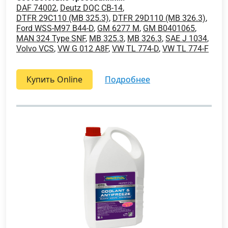
DAF 74002
,
Deutz DQC CB-14
,
DTFR 29C110 (MB 325.3)
,
DTFR 29D110 (MB 326.3)
,
Ford WSS-M97 B44-D
,
GM 6277 M
,
GM B0401065
,
MAN 324 Type SNF
,
MB 325.3
,
MB 326.3
,
SAE J 1034
,
Volvo VCS
,
VW G 012 A8F
,
VW TL 774-D
,
VW TL 774-F
Купить Online
подробнее