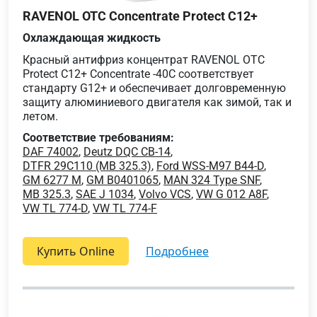
RAVENOL OTC Concentrate Protect C12+
Охлаждающая жидкость
Красный антифриз концентрат RAVENOL OTC
Protect C12+ Concentrate -40C соответствует
стандарту G12+ и обеспечивает долговременную
защиту алюминиевого двигателя как зимой, так и
летом.
Соответствие требованиям:
DAF 74002
,
Deutz DQC CB-14
,
DTFR 29C110 (MB 325.3)
,
Ford WSS-M97 B44-D
,
GM 6277 M
,
GM B0401065
,
MAN 324 Type SNF
,
MB 325.3
,
SAE J 1034
,
Volvo VCS
,
VW G 012 A8F
,
VW TL 774-D
,
VW TL 774-F
Купить Online
подробнее