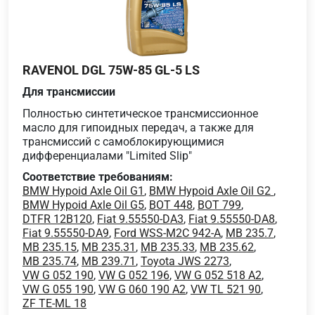
RAVENOL DGL 75W-85 GL-5 LS
Для трансмиссии
Полностью синтетическое трансмиссионное
масло для гипоидных передач, а также для
трансмиссий с самоблокирующимися
дифференциалами "Limited Slip"
Соответствие требованиям:
BMW Hypoid Axle Oil G1
,
BMW Hypoid Axle Oil G2
,
BMW Hypoid Axle Oil G5
,
BOT 448
,
BOT 799
,
DTFR 12B120
,
Fiat 9.55550-DA3
,
Fiat 9.55550-DA8
,
Fiat 9.55550-DA9
,
Ford WSS-M2C 942-A
,
MB 235.7
,
MB 235.15
,
MB 235.31
,
MB 235.33
,
MB 235.62
,
MB 235.74
,
MB 239.71
,
Toyota JWS 2273
,
VW G 052 190
,
VW G 052 196
,
VW G 052 518 A2
,
VW G 055 190
,
VW G 060 190 A2
,
VW TL 521 90
,
ZF TE-ML 18