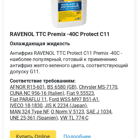
RAVENOL TTC Premix -40C Protect C11
Охлаждающая жидкость
Антифриз RAVENOL TTC Protect C11 Premix -40C -
наиболее популярный, готовый к применению
антифриз желто-зеленого цвета, соответствующий
допуску G11.
Соответствие требованиям:
AFNOR R15-601
,
BS 6580 (GB)
,
Chrysler MS-7170
,
CUNA NC 956-16 (Italien)
,
Fiat 9.55523
,
Fiat PARAFLU 11
,
Ford WSS-M97 B51-A1
,
IVECO 18-1830
,
JIS K 2234 (Japan)
,
MAN 324 Type NF
,
O Norm V 5123
,
SAE J 1034
,
UNE 25-361 (Spanien)
,
VW TL 774-C
Купить Online
подробнее