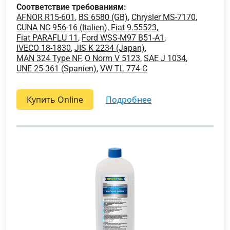
Соответствие требованиям:
AFNOR R15-601
,
BS 6580 (GB)
,
Chrysler MS-7170
,
CUNA NC 956-16 (Italien)
,
Fiat 9.55523
,
Fiat PARAFLU 11
,
Ford WSS-M97 B51-A1
,
IVECO 18-1830
,
JIS K 2234 (Japan)
,
MAN 324 Type NF
,
O Norm V 5123
,
SAE J 1034
,
UNE 25-361 (Spanien)
,
VW TL 774-C
Купить Online
подробнее