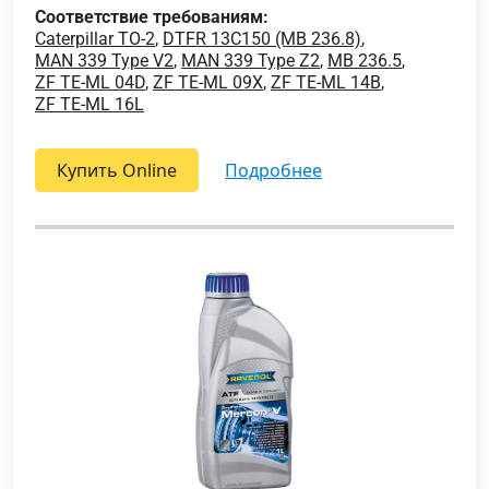
Соответствие требованиям:
Caterpillar TO-2
,
DTFR 13C150 (MB 236.8)
,
MAN 339 Type V2
,
MAN 339 Type Z2
,
MB 236.5
,
ZF TE-ML 04D
,
ZF TE-ML 09X
,
ZF TE-ML 14B
,
ZF TE-ML 16L
Купить Online
подробнее