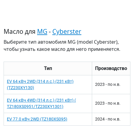
Масло для
MG
-
Cyberster
Выберите тип автомобиля MG (model Cyberster),
чтобы узнать какое масло для него применяется.
Тип
Производство
EV 64 кВч 2WD (314 л.с.) (231 кВт)
2023 - по н.в.
(TZ230XY130)
EV 64 кВч 4WD (314 л.с.) (231 кВт) (
2023 - по н.в.
TZ180XS0951/TZ230XY1301)
EV 77.0 кВч 2WD (TZ180XS095)
2024 - по н.в.