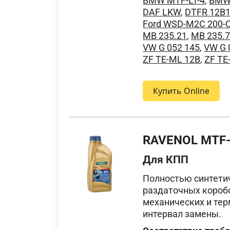
BMW MTF-LT-4
,
BMW
DAF LKW
,
DTFR 12B1
Ford WSD-M2C 200-
MB 235.21
,
MB 235.
VW G 052 145
,
VW G 
ZF TE-ML 12B
,
ZF TE
Купить Online
RAVENOL MTF-
Для КПП
Полностью синтети
раздаточных короб
механических и тер
интервал замены.