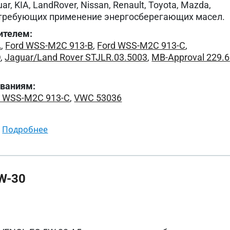
ar, KIA, LandRover, Nissan, Renault, Toyota, Mazda,
х, требующих применение энергосберегающих масел.
ителем:
A
,
Ford WSS-M2C 913-B
,
Ford WSS-M2C 913-C
,
D
,
Jaguar/Land Rover STJLR.03.5003
,
MB-Approval 229.6
ованиям:
d WSS-M2C 913-C
,
VWC 53036
подробнее
W-30