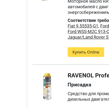
Моторное масло RA
автомобилей с дви
энергосбережением
Соответствие треб
Fiat 9.55535-G1
,
For
Ford WSS-M2C 913-
Jaguar/Land Rover 
Купить Online
RAVENOL Profes
Присадка
Средство для пром
дизельных двигате