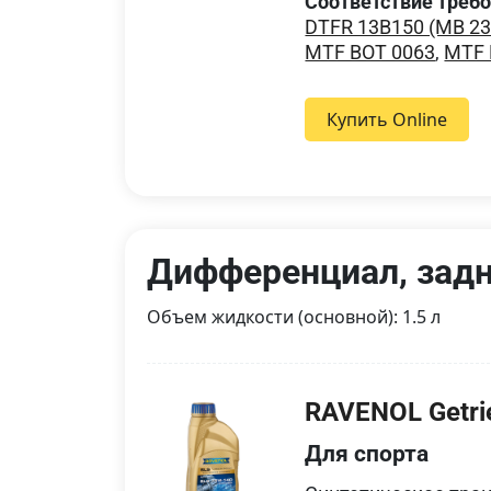
Соответствие треб
DTFR 13B150 (MB 23
MTF BOT 0063
,
MTF 
Купить Online
Дифференциал, зад
Объем жидкости (основной): 1.5 л
RAVENOL Getri
Для спорта