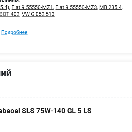
ованиям:
5.4)
,
Fiat 9.55550-MZ1
,
Fiat 9.55550-MZ3
,
MB 235.4
,
BOT 402
,
VW G 052 513
подробнее
ний
ebeoel SLS 75W-140 GL 5 LS