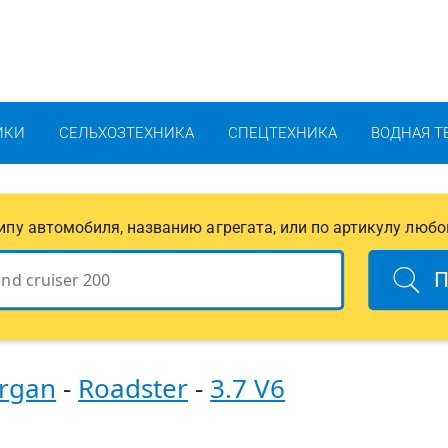
ИКИ
СЕЛЬХОЗТЕХНИКА
СПЕЦТЕХНИКА
ВОДНАЯ Т
 типу автомобиля, названию агрегата, или по артикулу любо
П
rgan
-
Roadster
-
3.7 V6