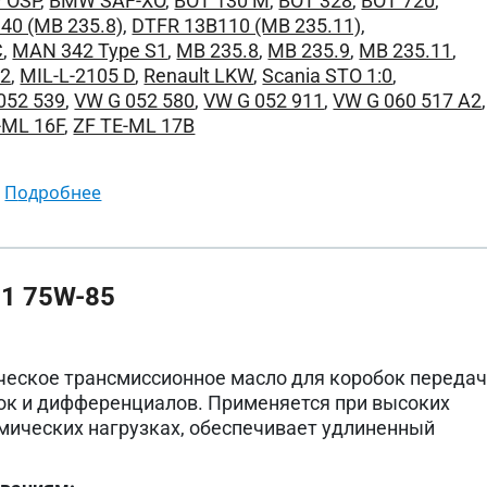
 OSP
,
BMW SAF-XO
,
BOT 130 M
,
BOT 328
,
BOT 720
,
40 (MB 235.8)
,
DTFR 13B110 (MB 235.11)
,
C
,
MAN 342 Type S1
,
MB 235.8
,
MB 235.9
,
MB 235.11
,
72
,
MIL-L-2105 D
,
Renault LKW
,
Scania STO 1:0
,
052 539
,
VW G 052 580
,
VW G 052 911
,
VW G 060 517 A2
,
-ML 16F
,
ZF TE-ML 17B
подробнее
1 75W-85
ческое трансмиссионное масло для коробок передач
ок и дифференциалов. Применяется при высоких
мических нагрузках, обеспечивает удлиненный