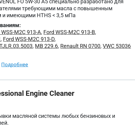
VENOL FO 5W-30 A5 специально разработано для
гателями требующими масла с повышенным
 и имеющими HTHS < 3,5 мПа
ованиям:
d WSS-M2C 913-A
,
Ford WSS-M2C 913-B
,
C
,
Ford WSS-M2C 913-D
,
STJLR.03.5003
,
MB 229.6
,
Renault RN 0700
,
VWC 53036
подробнее
sional Engine Cleaner
ывки масляной системы любых бензиновых и
лей.