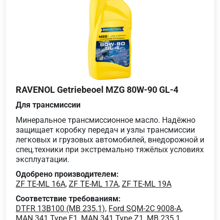
RAVENOL Getriebeoel MZG 80W-90 GL-4
Для трансмиссии
Минеральное трансмиссионное масло. Надёжно
защищает коробку передач и узлы трансмиссии
легковых и грузовых автомобилей, внедорожной и
спец.техники при экстремально тяжёлых условиях
эксплуатации.
Одобрено производителем:
ZF TE-ML 16A
,
ZF TE-ML 17A
,
ZF TE-ML 19A
Соответствие требованиям:
DTFR 13B100 (MB 235.1)
,
Ford SQM-2C 9008-A
,
MAN 341 Type E1
,
MAN 341 Type Z1
,
MB 235.1
,