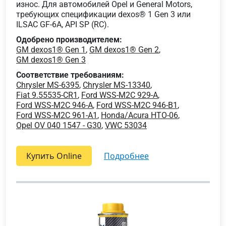
износ. Для автомобилей Opel и General Motors,
требующих спецификации dexos® 1 Gen 3 или
ILSAC GF-6A, API SP (RC).
Одобрено производителем:
GM dexos1® Gen 1
,
GM dexos1® Gen 2
,
GM dexos1® Gen 3
Соответствие требованиям:
Chrysler MS-6395
,
Chrysler MS-13340
,
Fiat 9.55535-CR1
,
Ford WSS-M2C 929-A
,
Ford WSS-M2C 946-A
,
Ford WSS-M2C 946-B1
,
Ford WSS-M2C 961-A1
,
Honda/Acura HTO-06
,
Opel OV 040 1547 - G30
,
VWC 53034
Купить Online
подробнее