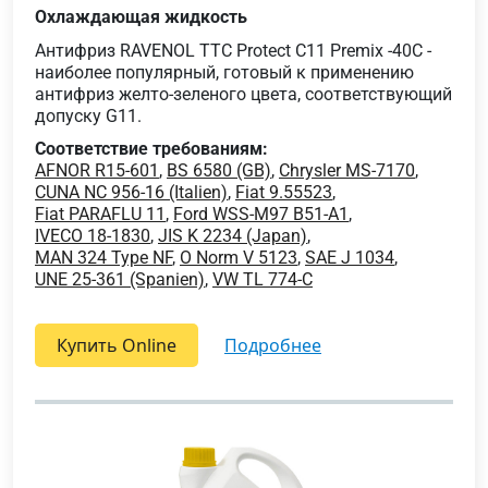
Охлаждающая жидкость
Антифриз RAVENOL TTC Protect C11 Premix -40C -
наиболее популярный, готовый к применению
антифриз желто-зеленого цвета, соответствующий
допуску G11.
Соответствие требованиям:
AFNOR R15-601
,
BS 6580 (GB)
,
Chrysler MS-7170
,
CUNA NC 956-16 (Italien)
,
Fiat 9.55523
,
Fiat PARAFLU 11
,
Ford WSS-M97 B51-A1
,
IVECO 18-1830
,
JIS K 2234 (Japan)
,
MAN 324 Type NF
,
O Norm V 5123
,
SAE J 1034
,
UNE 25-361 (Spanien)
,
VW TL 774-C
Купить Online
подробнее