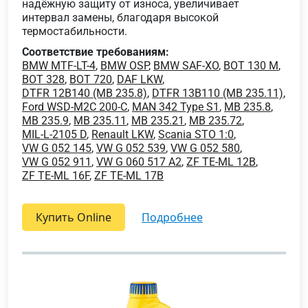
надёжную защиту от износа, увеличивает
интервал замены, благодаря высокой
термостабильности.
Соответствие требованиям:
BMW MTF-LT-4
,
BMW OSP
,
BMW SAF-XO
,
BOT 130 M
,
BOT 328
,
BOT 720
,
DAF LKW
,
DTFR 12B140 (MB 235.8)
,
DTFR 13B110 (MB 235.11)
,
Ford WSD-M2C 200-C
,
MAN 342 Type S1
,
MB 235.8
,
MB 235.9
,
MB 235.11
,
MB 235.21
,
MB 235.72
,
MIL-L-2105 D
,
Renault LKW
,
Scania STO 1:0
,
VW G 052 145
,
VW G 052 539
,
VW G 052 580
,
VW G 052 911
,
VW G 060 517 A2
,
ZF TE-ML 12B
,
ZF TE-ML 16F
,
ZF TE-ML 17B
Купить Online
подробнее