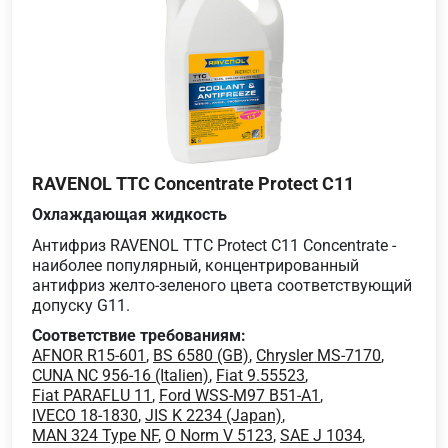
RAVENOL TTC Concentrate Protect C11
Охлаждающая жидкость
Антифриз RAVENOL TTC Protect C11 Concentrate -
наиболее популярный, концентрированный
антифриз желто-зеленого цвета соответствующий
допуску G11.
Соответствие требованиям:
AFNOR R15-601
,
BS 6580 (GB)
,
Chrysler MS-7170
,
CUNA NC 956-16 (Italien)
,
Fiat 9.55523
,
Fiat PARAFLU 11
,
Ford WSS-M97 B51-A1
,
IVECO 18-1830
,
JIS K 2234 (Japan)
,
MAN 324 Type NF
,
O Norm V 5123
,
SAE J 1034
,