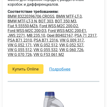
коробок и дифференциалов.
Соответствие требованиям:
BMW 83220396706 CROSS
,
BMW MTF-LT-3
,
BMW MTF-LT-3 N
,
BOT 303
,
BOT 350 M3
,
Fiat 9.55550-MZ6
,
Ford WSS-M2C 200-D2
,
Ford WSS-M2C 200-D3
,
Ford WSS-M2C 200-E1
,
JWS 2271
,
MB 235.10
,
Opel B0402167
,
PSA 71 2317
,
PSA B71 2310
,
PSA B71 2316
,
VW G 009 317
,
VW G 052 171
,
VW G 052 512
,
VW G 052 527
,
VW G 055 512
,
VW G 055 532
,
VW G 060 726
,
VW G 070 726
,
VW G F53 061 M2
Купить Online
подробнее