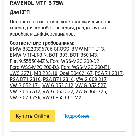
RAVENOL MTF-3 75W
Для КПП
Полностью синтетическое трансмиссионное
масло для коробок передач, раздаточных
коробок и дифференциалов.
Соответствие требованиям:
BMW 83220396706 CROSS
,
BMW MTF-LT-3
,
BMW MTF-LT-3 N
,
BOT 303
,
BOT 350 M3
,
Fiat 9.55550-MZ6
,
Ford WSS-M2C 200-D2
,
Ford WSS-M2C 200-D3
,
Ford WSS-M2C 200-E1
,
JWS 2271
,
MB 235.10
,
Opel B0402167
,
PSA 71 2317
,
PSA B71 2310
,
PSA B71 2316
,
VW G 009 317
,
VW G 052 171
,
VW G 052 512
,
VW G 052 527
,
VW G 055 512
,
VW G 055 532
,
VW G 060 726
,
VW G 070 726
,
VW G F53 061 M2
Купить Online
подробнее