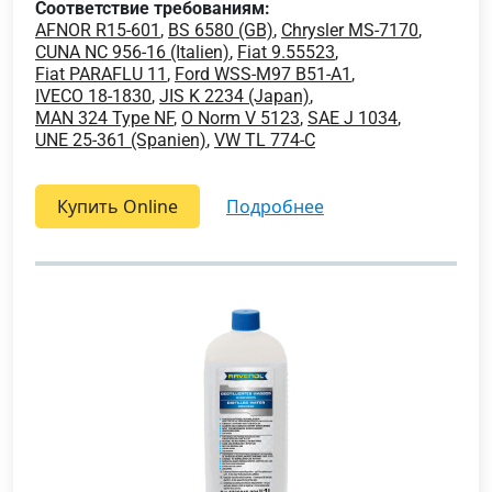
Соответствие требованиям:
AFNOR R15-601
,
BS 6580 (GB)
,
Chrysler MS-7170
,
CUNA NC 956-16 (Italien)
,
Fiat 9.55523
,
Fiat PARAFLU 11
,
Ford WSS-M97 B51-A1
,
IVECO 18-1830
,
JIS K 2234 (Japan)
,
MAN 324 Type NF
,
O Norm V 5123
,
SAE J 1034
,
UNE 25-361 (Spanien)
,
VW TL 774-C
Купить Online
подробнее