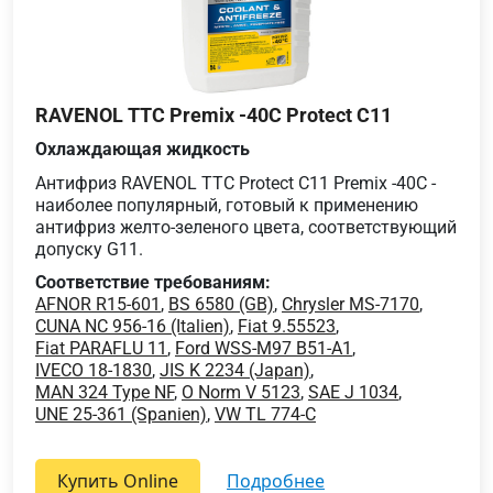
RAVENOL TTC Premix -40C Protect C11
Охлаждающая жидкость
Антифриз RAVENOL TTC Protect C11 Premix -40C -
наиболее популярный, готовый к применению
антифриз желто-зеленого цвета, соответствующий
допуску G11.
Соответствие требованиям:
AFNOR R15-601
,
BS 6580 (GB)
,
Chrysler MS-7170
,
CUNA NC 956-16 (Italien)
,
Fiat 9.55523
,
Fiat PARAFLU 11
,
Ford WSS-M97 B51-A1
,
IVECO 18-1830
,
JIS K 2234 (Japan)
,
MAN 324 Type NF
,
O Norm V 5123
,
SAE J 1034
,
UNE 25-361 (Spanien)
,
VW TL 774-C
Купить Online
подробнее