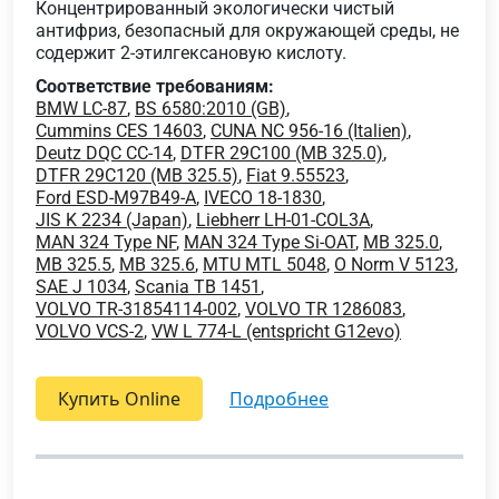
Концентрированный экологически чистый
антифриз, безопасный для окружающей среды, не
содержит 2-этилгексановую кислоту.
Соответствие требованиям:
BMW LC-87
,
BS 6580:2010 (GB)
,
Cummins CES 14603
,
CUNA NC 956-16 (Italien)
,
Deutz DQC CC-14
,
DTFR 29C100 (MB 325.0)
,
DTFR 29C120 (MB 325.5)
,
Fiat 9.55523
,
Ford ESD-M97B49-A
,
IVECO 18-1830
,
JIS K 2234 (Japan)
,
Liebherr LH-01-COL3A
,
MAN 324 Type NF
,
MAN 324 Type Si-OAT
,
MB 325.0
,
MB 325.5
,
MB 325.6
,
MTU MTL 5048
,
O Norm V 5123
,
SAE J 1034
,
Scania TB 1451
,
VOLVO TR-31854114-002
,
VOLVO TR 1286083
,
VOLVO VCS-2
,
VW L 774-L (entspricht G12evo)
Купить Online
подробнее