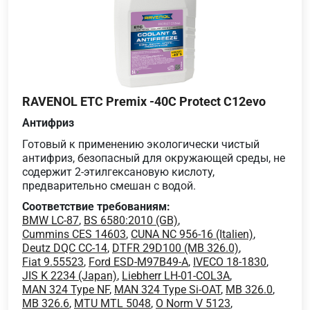
RAVENOL ETC Premix -40C Protect C12evo
Антифриз
Готовый к применению экологически чистый
антифриз, безопасный для окружающей среды, не
содержит 2-этилгексановую кислоту,
предварительно смешан с водой.
Соответствие требованиям:
BMW LC-87
,
BS 6580:2010 (GB)
,
Cummins CES 14603
,
CUNA NC 956-16 (Italien)
,
Deutz DQC CC-14
,
DTFR 29D100 (MB 326.0)
,
Fiat 9.55523
,
Ford ESD-M97B49-A
,
IVECO 18-1830
,
JIS K 2234 (Japan)
,
Liebherr LH-01-COL3A
,
MAN 324 Type NF
,
MAN 324 Type Si-OAT
,
MB 326.0
,
MB 326.6
,
MTU MTL 5048
,
O Norm V 5123
,