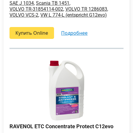
SAE J 1034
,
Scania TB 1451
,
VOLVO TR-31854114-002
,
VOLVO TR 1286083
,
VOLVO VCS-2
,
VW L 774-L (entspricht G12evo)
Купить Online
подробнее
RAVENOL ETC Concentrate Protect C12evo