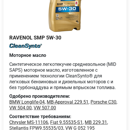
RAVENOL SMP 5W-30
Моторное масло
Синтетическое легкотекучее среднезольное (MID
SAPS) моторное масло, изготовленное с
применением технологии CleanSynto® для
легковых бензиновых и дизельных моторов с и
без турбонаддува и прямым впрыском топлива.
Одобрено производителем:
BMW Longlife-04
,
MB-Approval 229.51
,
Porsche C30
,
VW 504.00
,
VW 507.00
Соответствие требованиям:
Chrysler MS-11106
,
Fiat 9.55535-S1
,
MB 229.31
,
Stellantis FPW9.55535/03
,
VW G 052 195