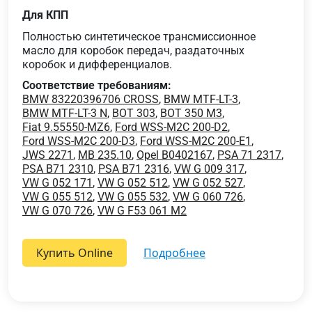
Для КПП
Полностью синтетическое трансмиссионное
масло для коробок передач, раздаточных
коробок и дифференциалов.
Соответствие требованиям:
BMW 83220396706 CROSS
,
BMW MTF-LT-3
,
BMW MTF-LT-3 N
,
BOT 303
,
BOT 350 M3
,
Fiat 9.55550-MZ6
,
Ford WSS-M2C 200-D2
,
Ford WSS-M2C 200-D3
,
Ford WSS-M2C 200-E1
,
JWS 2271
,
MB 235.10
,
Opel B0402167
,
PSA 71 2317
,
PSA B71 2310
,
PSA B71 2316
,
VW G 009 317
,
VW G 052 171
,
VW G 052 512
,
VW G 052 527
,
VW G 055 512
,
VW G 055 532
,
VW G 060 726
,
VW G 070 726
,
VW G F53 061 M2
Купить Online
подробнее