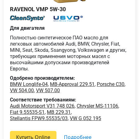
RAVENOL VMP 5W-30
Для двигателя
Полностью синтетическое ПАО масло для
легковых автомобилей Audi, BMW, Chrysler, Fiat,
MINI, Seat, Skoda, Ssangyong, Volkswagen и других,
требующих применения моторных масел с
высочайшими допусками производителей
Европы.
Одобрено производителем:
BMW Longlife-04
,
MB-Approval 229.51
,
Porsche C30
,
VW 504.00
,
VW 507.00
Соответствие требованиям:
Audi Motorsport V31 748 026
,
Chrysler MS-11106
,
Fiat 9.55535-S1
,
MB 229.31
,
Stellantis FPW9.55535/03
,
VW G 052 195
Купить Online
подробнее