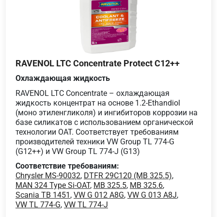
RAVENOL LTC Concentrate Protect C12++
Охлаждающая жидкость
RAVENOL LTC Concentrate – охлаждающая
жидкость концентрат на основе 1.2-Ethandiol
(моно этиленгликоля) и ингибиторов коррозии на
базе силикатов с использованием органической
технологии OAT. Соответствует требованиям
производителей техники VW Group TL 774-G
(G12++) и VW Group TL 774-J (G13)
Соответствие требованиям:
Chrysler MS-90032
,
DTFR 29C120 (MB 325.5)
,
MAN 324 Type Si-OAT
,
MB 325.5
,
MB 325.6
,
Scania TB 1451
,
VW G 012 A8G
,
VW G 013 A8J
,
VW TL 774-G
,
VW TL 774-J