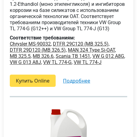
1.2-Ethandiol (моно этиленгликоля) и ингибиторов
коррозии на базе силикатов с использованием
органической технологии OAT. Соответствует
требованиям производителей техники VW Group
TL 774-G (G12++) и VW Group TL 774-J (G13)
Соответствие требованиям:
Chrysler MS-90032
,
DTFR 29C120 (MB 325.5)
,
DTFR 29D120 (MB 326.5)
,
MAN 324 Type Si-OAT
,
MB 325.5
,
MB 326.6
,
Scania TB 1451
,
VW G 012 A8G
,
VW G 013 A8J
,
VW TL 774-G
,
VW TL 774-J
Купить Online
подробнее