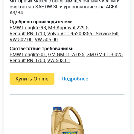
моторных масел с высоким щелочным числом и
вязкостью SAE 0W-30 и уровнем качества ACEA
A3/B4.
Одобрено производителем:
BMW Longlife-98
,
MB-Approval 229.5
,
Renault RN 0710
,
Volvo VCC 95200356 - Service Fill
,
VW 502.00
,
VW 505.00
Соответствие требованиям:
BMW Longlife-01
,
GM GM-LL-A-025
,
GM GM-LL-B-025
,
Renault RN 0700
,
VW 503.01
Купить Online
подробнее