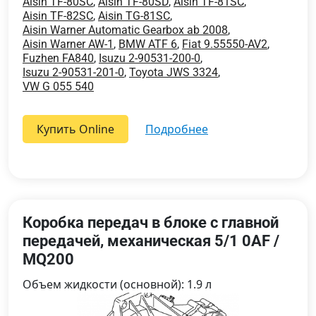
Aisin TF-80SC
,
Aisin TF-80SD
,
Aisin TF-81SC
,
Aisin TF-82SC
,
Aisin TG-81SC
,
Aisin Warner Automatic Gearbox ab 2008
,
Aisin Warner AW-1
,
BMW ATF 6
,
Fiat 9.55550-AV2
,
Fuzhen FA840
,
Isuzu 2-90531-200-0
,
Isuzu 2-90531-201-0
,
Toyota JWS 3324
,
VW G 055 540
Купить Online
подробнее
Коробка передач в блоке с главной
передачей, механическая 5/1 0AF /
MQ200
Объем жидкости (основной): 1.9 л