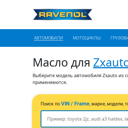
АВТОМОБИЛИ
МОТОЦИКЛЫ
ГРУЗОВ
Масло для
Zxaut
Выберите модель автомобиля Zxauto из сп
применяеются.
VIN / Frame
Поиск по
, марке, модели,