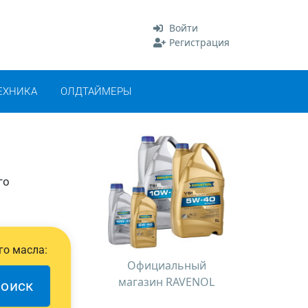
Войти
Регистрация
ЕХНИКА
ОЛДТАЙМЕРЫ
го
го масла:
Официальный
магазин RAVENOL
оиск