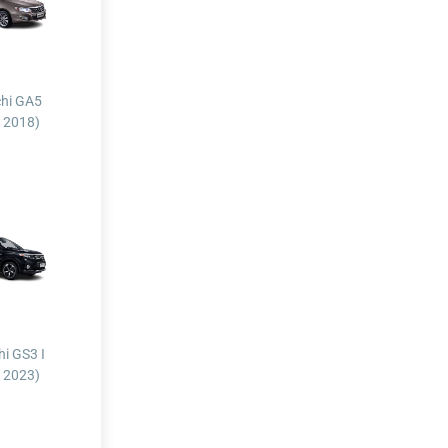
hi GA5
- 2018)
i GS3 I
- 2023)