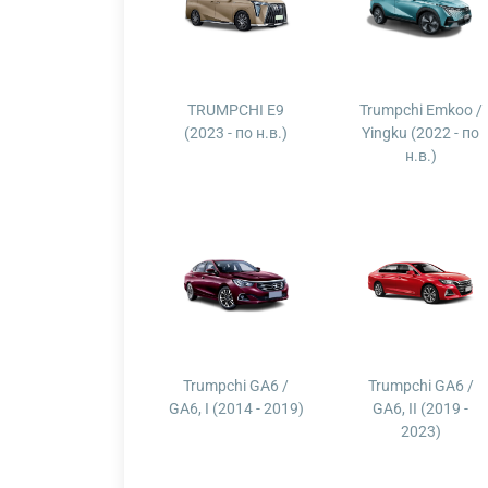
TRUMPCHI E9
Trumpchi Emkoo /
(2023 - по н.в.)
Yingku (2022 - по
н.в.)
Trumpchi GA6 /
Trumpchi GA6 /
GA6, I (2014 - 2019)
GA6, II (2019 -
2023)