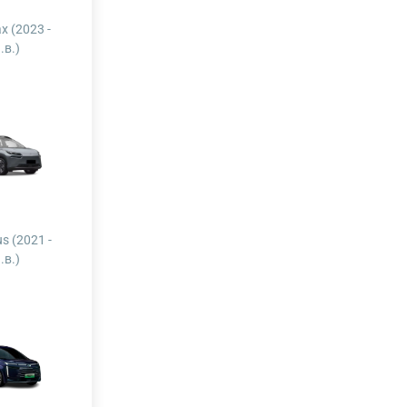
x (2023 -
.в.)
us (2021 -
.в.)