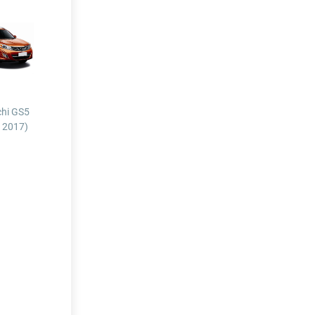
hi GS5
- 2017)