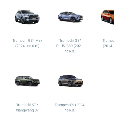
Trumpchi GS4 Max
Trumpchi GS4
Trumpc
(2024 - по н.в.)
PLUS, A39 (2021 -
(2014 
по н.в.)
Trumpchi S7 /
Trumpchi S9 (2024 -
Xiangwang S7
по н.в.)