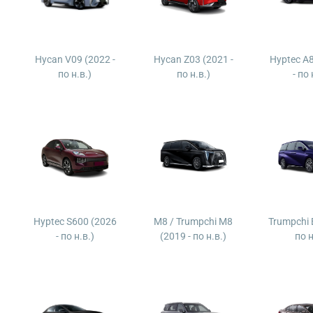
Hycan V09 (2022 -
Hycan Z03 (2021 -
Hyptec A
по н.в.)
по н.в.)
- по 
Hyptec S600 (2026
M8 / Trumpchi M8
Trumpchi 
- по н.в.)
(2019 - по н.в.)
по н