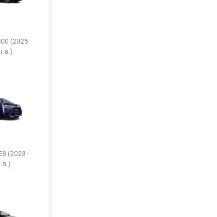
800 (2025
н.в.)
E8 (2023 -
.в.)