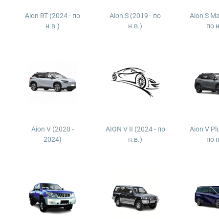
Aion RT (2024 - по
Aion S (2019 - по
Aion S Ma
н.в.)
н.в.)
по н
Aion V (2020 -
AION V II (2024 - по
Aion V Pl
2024)
н.в.)
по н