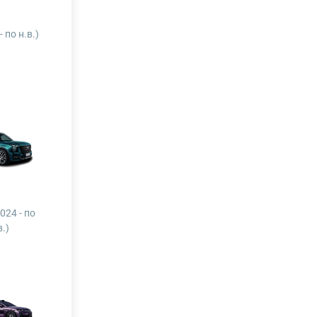
- по н.в.)
2024 - по
в.)