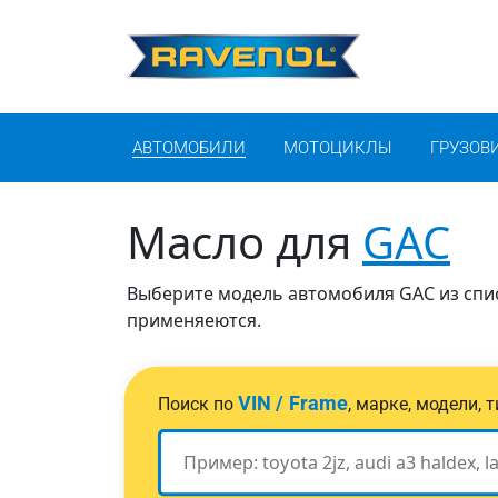
АВТОМОБИЛИ
МОТОЦИКЛЫ
ГРУЗОВ
Масло для
GAC
Выберите модель автомобиля GAC из спис
применяеются.
VIN / Frame
Поиск по
, марке, модели,