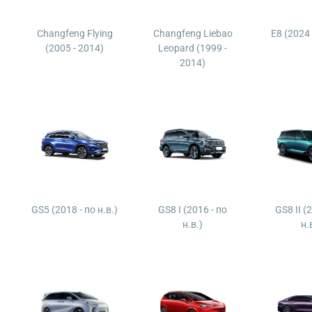
Changfeng Flying
Changfeng Liebao
E8 (2024 
(2005 - 2014)
Leopard (1999 -
2014)
GS5 (2018 - по н.в.)
GS8 I (2016 - по
GS8 II (
н.в.)
н.