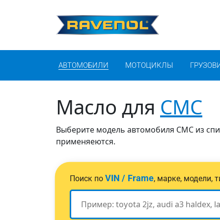
АВТОМОБИЛИ
МОТОЦИКЛЫ
ГРУЗОВ
Масло для
CMC
Выберите модель автомобиля CMC из спис
применяеются.
VIN / Frame
Поиск по
, марке, модели,