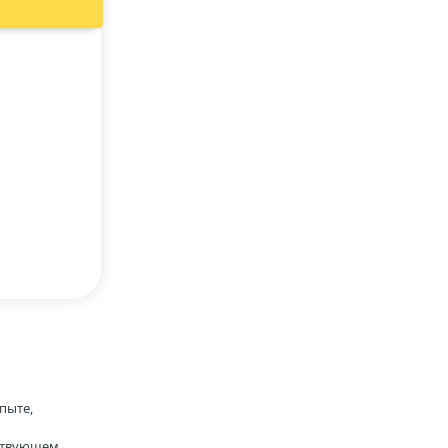
пыте,
тствующем