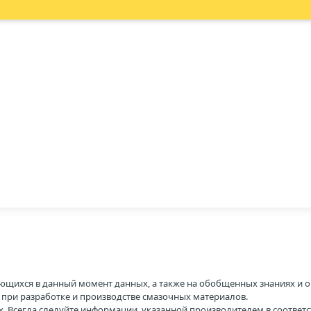
ющихся в данный момент данных, а также на обобщенных знаниях и о
H при разработке и производстве смазочных материалов.
. Всегда следуйте информации, указанной производителем в соотве