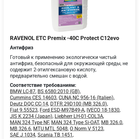
RAVENOL ETC Premix -40C Protect C12evo
Антифриз
Готовый к применению экологически чистый
антифриз, безопасный для окружающей среды, не
содержит 2-этилгексановую кислоту,
предварительно смешан с водой.
Соответствие требованиям:
BMW LC-87
,
BS 6580:2010 (GB)
,
Cummins CES 14603
,
CUNA NC 956-16 (Italien)
,
Deutz DQC CC-14
,
DTFR 29D100 (MB 326.0)
,
Fiat 9.55523
,
Ford ESD-M97B49-A
,
IVECO 18-1830
,
JIS K 2234 (Japan)
,
Liebherr LH-01-COL3A
,
MAN 324 Type NF
,
MAN 324 Type Si-OAT
,
MB 326.0
,
MB 326.6
,
MTU MTL 5048
,
O Norm V 5123
,
SAE J 1034
,
Scania TB 1451
,