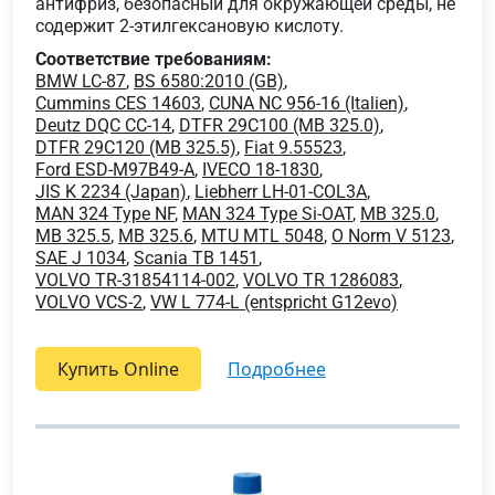
антифриз, безопасный для окружающей среды, не
содержит 2-этилгексановую кислоту.
Соответствие требованиям:
BMW LC-87
,
BS 6580:2010 (GB)
,
Cummins CES 14603
,
CUNA NC 956-16 (Italien)
,
Deutz DQC CC-14
,
DTFR 29C100 (MB 325.0)
,
DTFR 29C120 (MB 325.5)
,
Fiat 9.55523
,
Ford ESD-M97B49-A
,
IVECO 18-1830
,
JIS K 2234 (Japan)
,
Liebherr LH-01-COL3A
,
MAN 324 Type NF
,
MAN 324 Type Si-OAT
,
MB 325.0
,
MB 325.5
,
MB 325.6
,
MTU MTL 5048
,
O Norm V 5123
,
SAE J 1034
,
Scania TB 1451
,
VOLVO TR-31854114-002
,
VOLVO TR 1286083
,
VOLVO VCS-2
,
VW L 774-L (entspricht G12evo)
Купить Online
подробнее