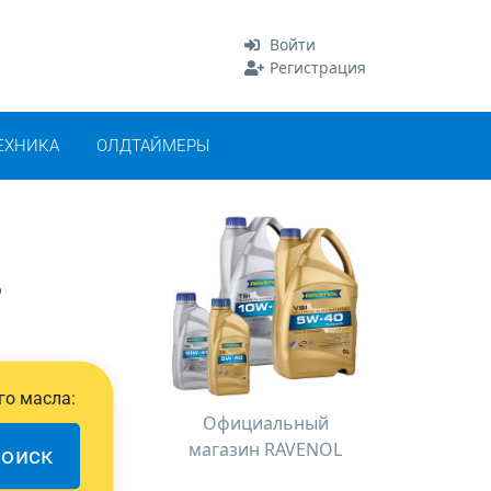
Войти
Регистрация
ЕХНИКА
ОЛДТАЙМЕРЫ
о
го масла:
Официальный
магазин RAVENOL
оиск