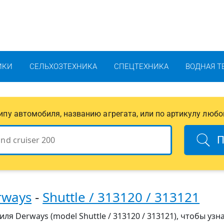
ИКИ
СЕЛЬХОЗТЕХНИКА
СПЕЦТЕХНИКА
ВОДНАЯ Т
 типу автомобиля, названию агрегата, или по артикулу любо
П
rways
-
Shuttle / 313120 / 313121
я Derways (model Shuttle / 313120 / 313121), чтобы узн