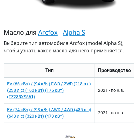
Масло для
Arcfox
-
Alpha S
Выберите тип автомобиля Arcfox (model Alpha S),
чтобы узнать какое масло для него применяется.
Тип
Производство
EV (66 кВч) / (94 кВч) FWD / 2WD (218 л.с)
(238 л.с) (160 кВт) (175 кВт)
2021 - по н.в.
(TZ235XS561)
EV (74 кВч) / (93 кВч) AWD / 4WD (435 л.с)
2021 - по н.в.
(643 л.с) (320 кВт) (473 кВт)