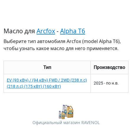
Масло для
Arcfox
-
Alpha T6
Выберите тип автомобиля Arcfox (model Alpha T6),
чтобы узнать какое масло для него применяется.
Тип
Производство
EV (93 кВч) / (94 кВч) FWD / 2WD (238 л.с)
2025 - по н.в.
(218 л.с) (175 кВт) (160 кВт)
Официальный магазин RAVENOL