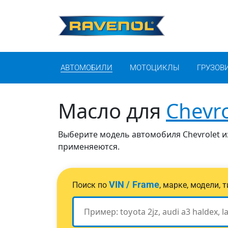
АВТОМОБИЛИ
МОТОЦИКЛЫ
ГРУЗОВ
Масло для
Chevro
Выберите модель автомобиля Chevrolet из
применяеются.
VIN / Frame
Поиск по
, марке, модели,