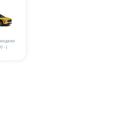
 модели
0 - )