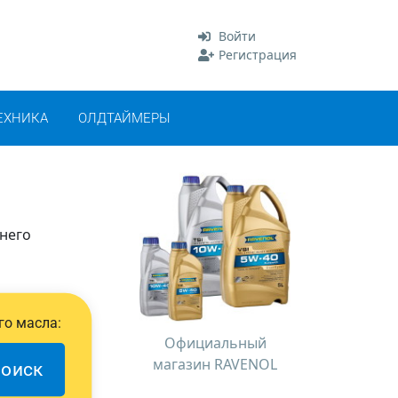
Войти
Регистрация
ЕХНИКА
ОЛДТАЙМЕРЫ
 него
го масла:
Официальный
магазин RAVENOL
оиск