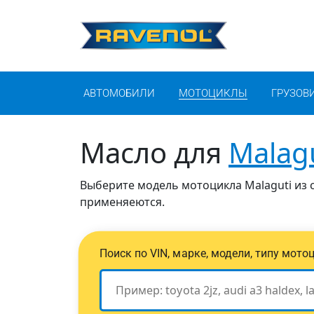
АВТОМОБИЛИ
МОТОЦИКЛЫ
ГРУЗОВ
Масло для
Malag
Выберите модель мотоцикла Malaguti из с
применяеются.
Поиск по VIN, марке, модели, типу мото