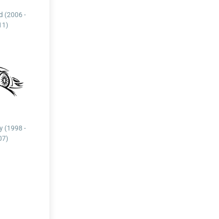
 (2006 -
11)
y (1998 -
07)