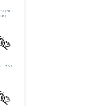
ma (2011
н.в.)
 - 1997)