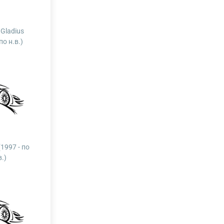
Gladius
по н.в.)
(1997 - по
в.)