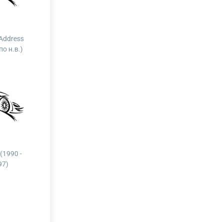
Address
по н.в.)
(1990 -
97)