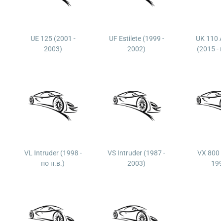
UE 125 (2001 -
UF Estilete (1999 -
UK 110 
2003)
2002)
(2015 - 
VL Intruder (1998 -
VS Intruder (1987 -
VX 800 
по н.в.)
2003)
19