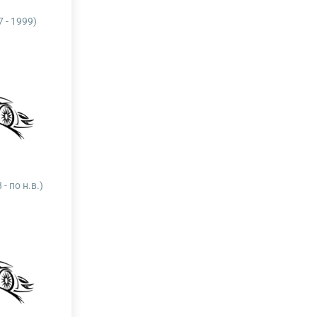
 - 1999)
- по н.в.)