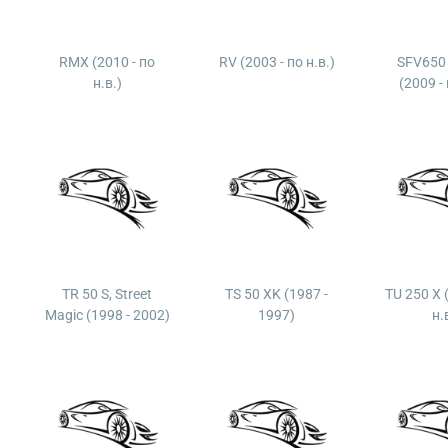
RMX (2010 - по
RV (2003 - по н.в.)
SFV650 
н.в.)
(2009 - 
TR 50 S, Street
TS 50 XK (1987 -
TU 250 X 
Magic (1998 - 2002)
1997)
н.