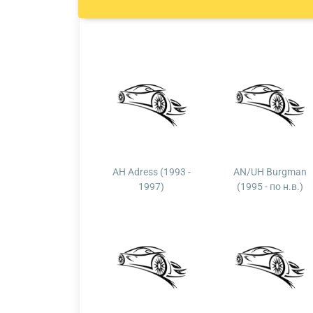
AH Adress (1993 -
AN/UH Burgman
1997)
(1995 - по н.в.)