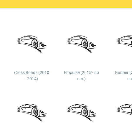
Cross Roads (2010
Empulse (2015 - по
Gunner (
- 2014)
н.в.)
н.