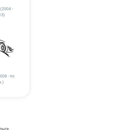
 (2004 -
13)
2008 - по
в.)
пыте,