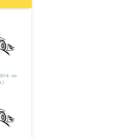
2014 - по
в.)