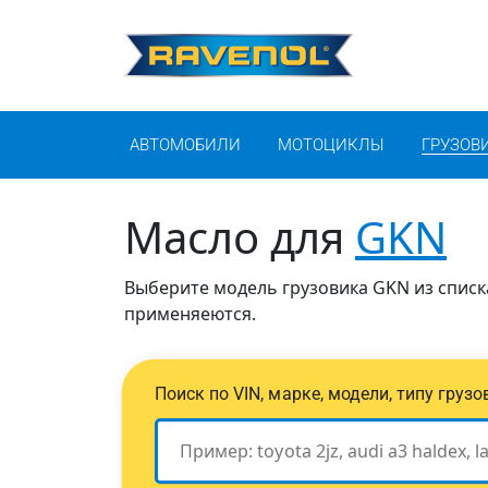
АВТОМОБИЛИ
МОТОЦИКЛЫ
ГРУЗОВ
Масло для
GKN
Выберите модель грузовика GKN из списка
применяеются.
Поиск по VIN, марке, модели, типу груз