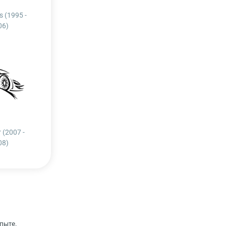
s (1995 -
06)
r (2007 -
08)
пыте,