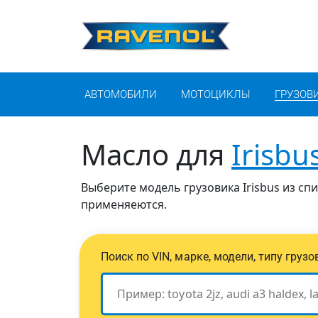
АВТОМОБИЛИ
МОТОЦИКЛЫ
ГРУЗОВ
Масло для
Irisbu
Выберите модель грузовика Irisbus из сп
применяеются.
Поиск по VIN, марке, модели, типу груз