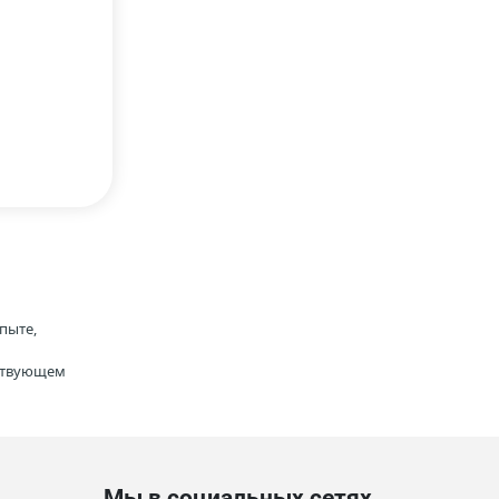
пыте,
тствующем
Мы в социальных сетях