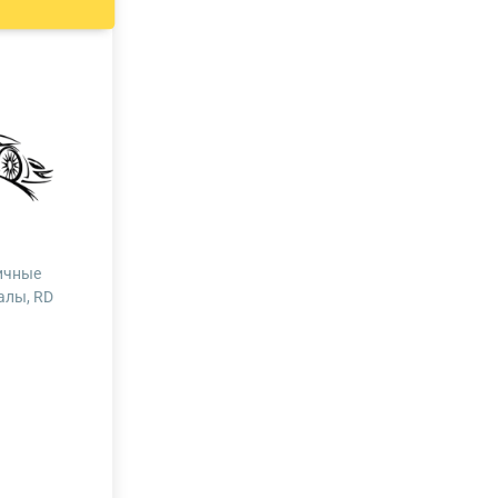
ичные
алы, RD