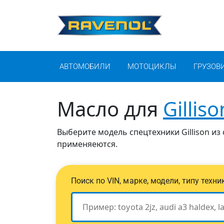
АВТОМОБИЛИ
МОТОЦИКЛЫ
ГРУЗОВ
Масло для
Gilliso
Выберите модель спецтехники Gillison из
применяеются.
Поиск по VIN, марке, модели, типу техн