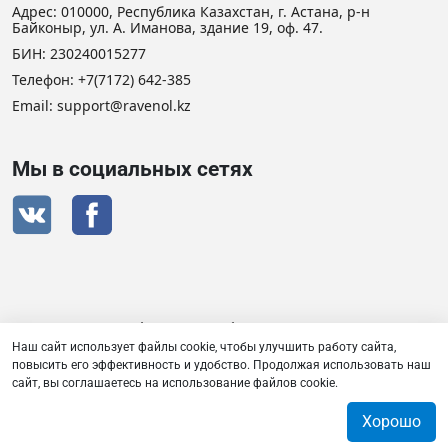
Адрес: 010000, Республика Казахстан, г. Астана, р-н
Байконыр, ул. А. Иманова, здание 19, оф. 47.
БИН: 230240015277
Телефон:
+7(7172) 642-385
Email: support@ravenol.kz
Мы в социальных сетях
Сертификат дистрибьютора RAVENOL
Наш сайт использует файлы cookie, чтобы улучшить работу сайта,
повысить его эффективность и удобство. Продолжая использовать наш
сайт, вы соглашаетесь на использование файлов cookie.
Товарищество с ограниченной ответственностью «Плаза
Лубрикантс» © 2026
Хорошо