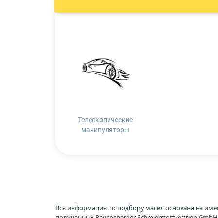
Телескопические
манипуляторы
Вся информация по подбору масел основана на име
полученных Ravensberger Schmierstoffvertrieb Gmb