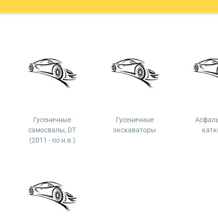
Гусеничные
Гусеничные
Асфал
самосвалы, DT
экскаваторы
катк
(2011 - по н.в.)