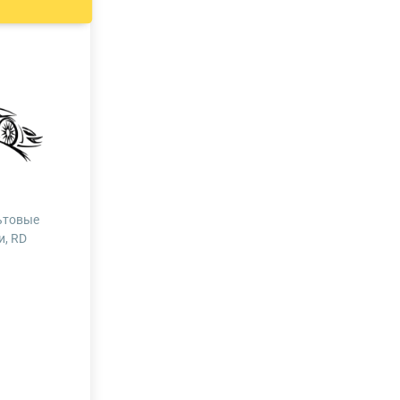
ьтовые
и, RD