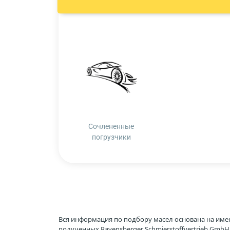
Сочлененные
погрузчики
Вся информация по подбору масел основана на име
полученных Ravensberger Schmierstoffvertrieb Gmb