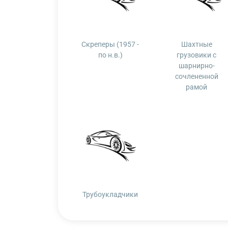
Скреперы (1957 -
Шахтные
по н.в.)
грузовики с
шарнирно-
сочлененной
рамой
Трубоукладчики