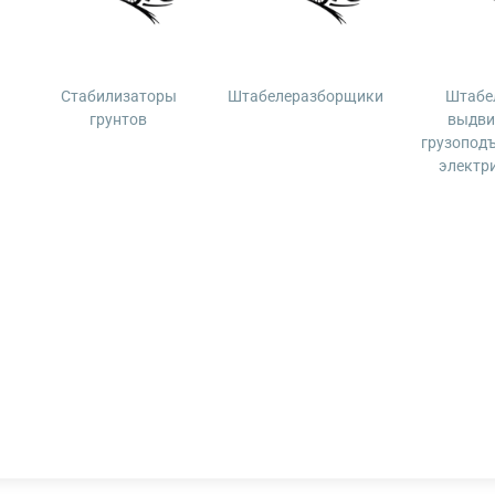
Стабилизаторы
Штабелеразборщики
Штабе
грунтов
выдв
грузопод
электр