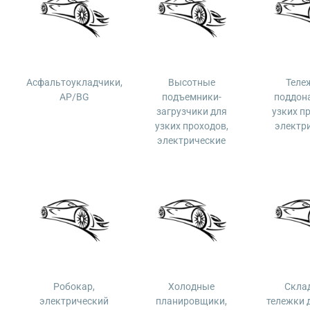
Асфальтоукладчики,
Высотные
Теле
AP/BG
подъемники-
поддон
загрузчики для
узких п
узких проходов,
электр
электрические
Робокар,
Холодные
Скла
электрический
планировщики,
тележки 