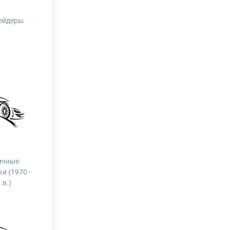
ейдеры
ичные
и (1970 -
.в.)