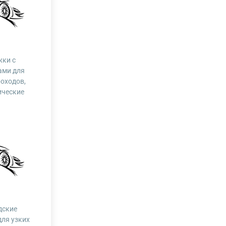
жки с
ами для
роходов,
ические
дские
для узких