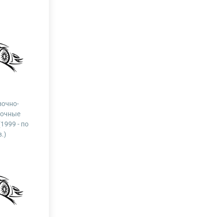
зочно-
вочные
1999 - по
в.)