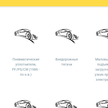
Пневматические
Внедорожные
Маловы
уплотнители,
тягачи
подъе
PF/PS/CW (1986 -
загрузч
по н.в.)
узких п
электр