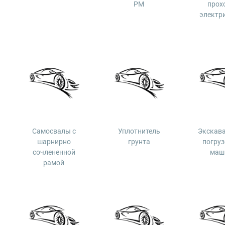
PM
прох
электр
Самосвалы с
Уплотнитель
Экскав
шарнирно
грунта
погру
сочлененной
маш
рамой