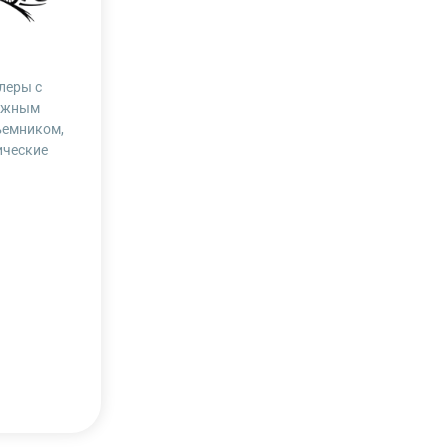
леры с
ижным
ъемником,
ические