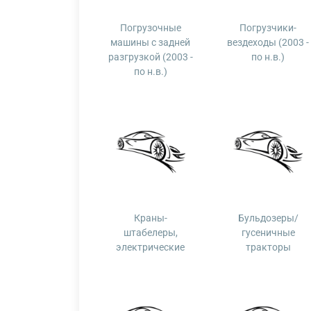
Погрузочные
Погрузчики-
машины с задней
вездеходы (2003 -
разгрузкой (2003 -
по н.в.)
по н.в.)
Краны-
Бульдозеры/
штабелеры,
гусеничные
электрические
тракторы