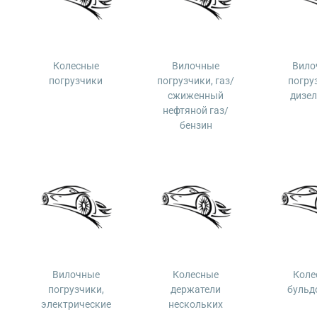
Колесные
Вилочные
Вило
погрузчики
погрузчики, газ/
погру
сжиженный
дизе
нефтяной газ/
бензин
Вилочные
Колесные
Коле
погрузчики,
держатели
бульд
электрические
нескольких