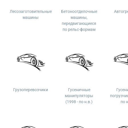
Лесозаготовительные
Бетоноотделочные
Автогр
машины
машины,
передвигающиеся
по рельс-формам
Грузоперевозчики
Гусеничные
Гусен
манипуляторы
погрузчик
(1998 - по н.в.)
по н