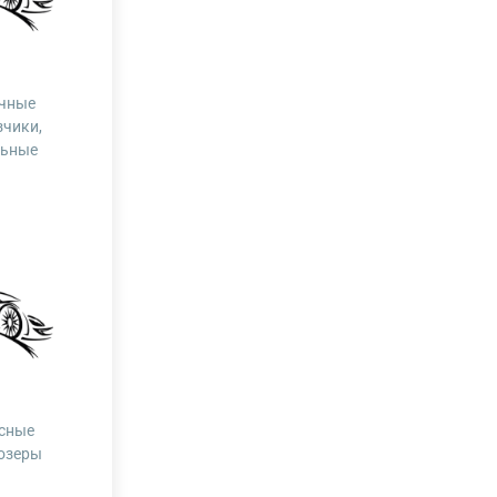
чные
зчики,
льные
сные
озеры