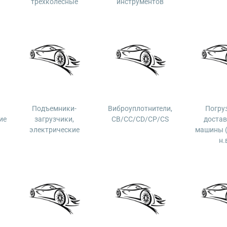
трехколесные
инструментов
Подъемники-
Виброуплотнители,
Погру
ие
загрузчики,
CB/CC/CD/CP/CS
доста
электрические
машины (
н.