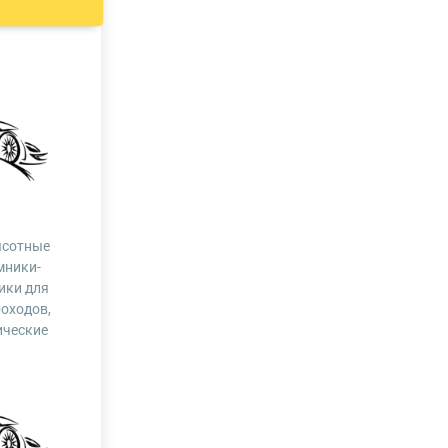
сотные
мники-
ики для
роходов,
ические