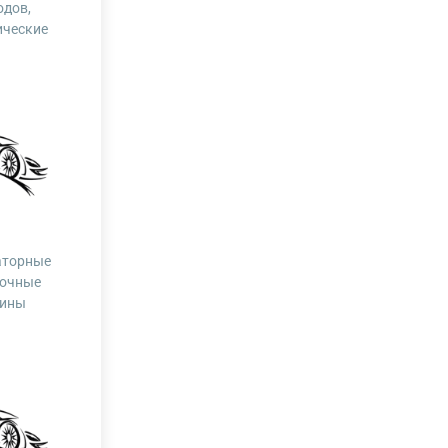
одов,
ические
аторные
зочные
ины