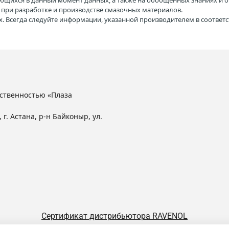
ющихся в данный момент данных, а также на обобщенных знаниях и о
H при разработке и производстве смазочных материалов.
. Всегда следуйте информации, указанной производителем в соотве
ственностью «Плаза
 г. Астана, р-н Байконыр, ул.
Сертификат дистрибьютора RAVENOL