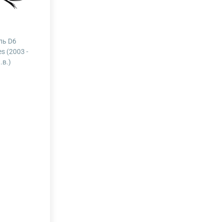
ль D6
es (2003 -
.в.)