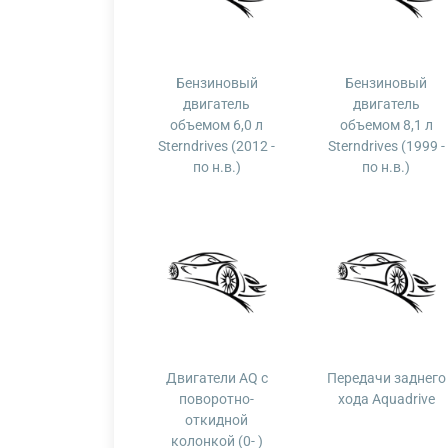
Бензиновый
Бензиновый
двигатель
двигатель
объемом 6,0 л
объемом 8,1 л
Sterndrives (2012 -
Sterndrives (1999 -
по н.в.)
по н.в.)
Двигатели AQ с
Передачи заднего
поворотно-
хода Aquadrive
откидной
колонкой (0- )