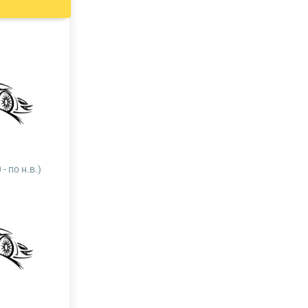
- по н.в.)