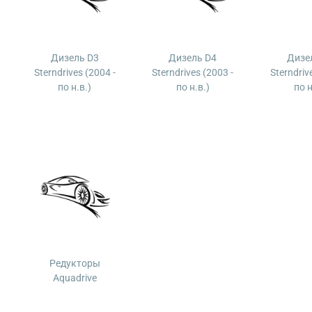
Дизель D3
Дизель D4
Дизе
Sterndrives (2004 -
Sterndrives (2003 -
Sterndriv
по н.в.)
по н.в.)
по н
Редукторы
Aquadrive