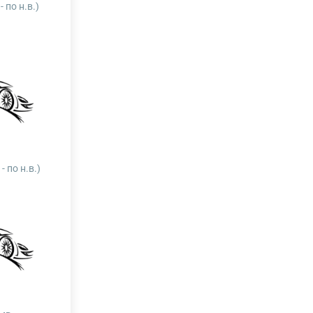
- по н.в.)
- по н.в.)