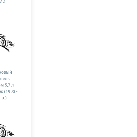
MD
новый
атель
м 5,7 л
es (1993 -
.в.)