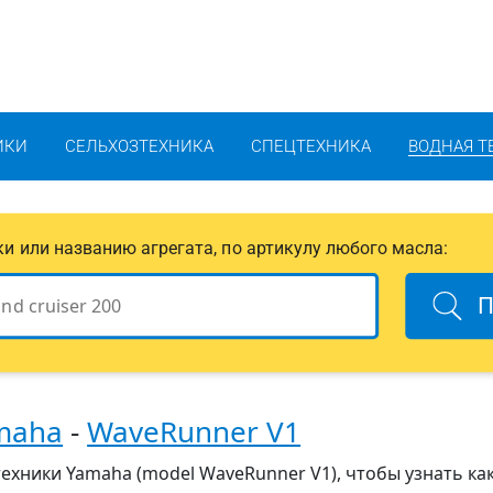
ИКИ
СЕЛЬХОЗТЕХНИКА
СПЕЦТЕХНИКА
ВОДНАЯ Т
ики или названию агрегата, по артикулу любого масла:
П
maha
-
WaveRunner V1
ехники Yamaha (model WaveRunner V1), чтобы узнать ка