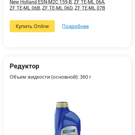
New Holland ESN-M2C 159-B
,
ZF TE-ML 06A
,
ZF TE-ML 06B
,
ZF TE-ML 06D
,
ZF TE-ML 07B
Купить Online
подробнее
Редуктор
Объем жидкости (основной): 360 г