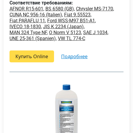
Соответствие требованиям:
AFNOR R15-601
,
BS 6580 (GB)
,
Chrysler MS-7170
,
CUNA NC 956-16 (Italien)
,
Fiat 9.55523
,
Fiat PARAFLU 11
,
Ford WSS-M97 B51-A1
,
IVECO 18-1830
,
JIS K 2234 (Japan)
,
MAN 324 Type NF
,
O Norm V 5123
,
SAE J 1034
,
UNE 25-361 (Spanien)
,
VW TL 774-C
Купить Online
подробнее