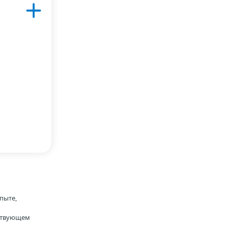
пыте,
тствующем