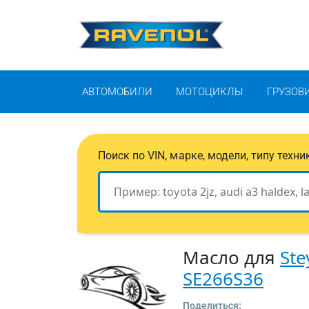
АВТОМОБИЛИ
МОТОЦИКЛЫ
ГРУЗОВ
Поиск по VIN, марке, модели, типу техн
Масло для
Ste
SE266S36
Поделиться: