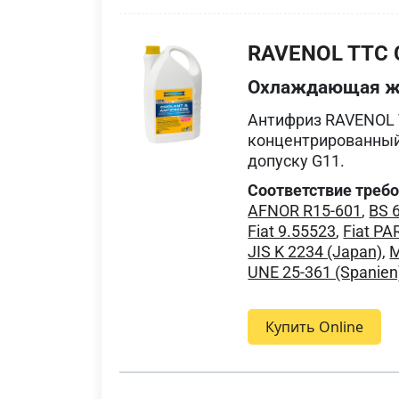
RAVENOL TTC C
Охлаждающая ж
Антифриз RAVENOL T
концентрированный
допуску G11.
Соответствие треб
AFNOR R15-601
,
BS 
Fiat 9.55523
,
Fiat P
JIS K 2234 (Japan)
,
M
UNE 25-361 (Spanien
Купить Online