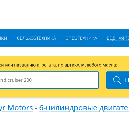
ИКИ
СЕЛЬХОЗТЕХНИКА
СПЕЦТЕХНИКА
ВОДНАЯ Т
ики или названию агрегата, по артикулу любого масла:
П
yr Motors
-
6-цилиндровые двигате