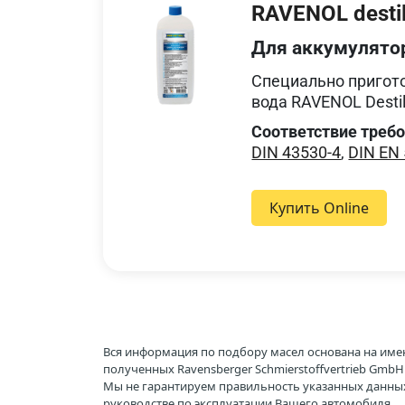
RAVENOL destil
Для аккумулято
Специально пригот
вода RAVENOL Destill
Соответствие треб
DIN 43530-4
,
DIN EN
Купить Online
Вся информация по подбору масел основана на име
полученных Ravensberger Schmierstoffvertrieb Gmb
Мы не гарантируем правильность указанных данных
руководстве по эксплуатации Вашего автомобиля.