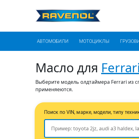
АВТОМОБИЛИ
МОТОЦИКЛЫ
ГРУЗОВ
Масло для
Ferrar
Выберите модель олдтаймера Ferrari из с
применяеются.
Поиск по VIN, марке, модели, типу техн