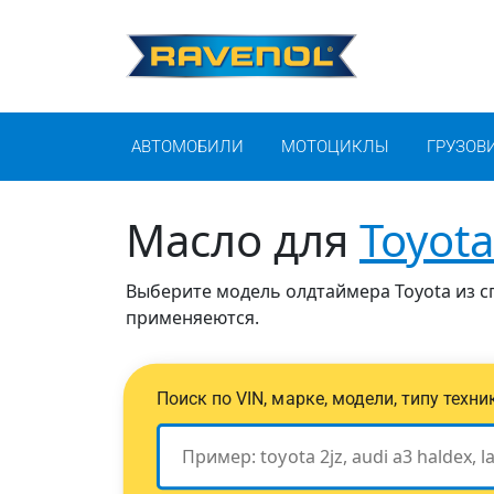
АВТОМОБИЛИ
МОТОЦИКЛЫ
ГРУЗОВ
Масло для
Toyota
Выберите модель олдтаймера Toyota из сп
применяеются.
Поиск по VIN, марке, модели, типу техн