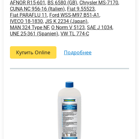
AFNOR R15-601
,
BS 6580 (GB)
,
Chrysler MS-7170
,
CUNA NC 956-16 (Italien)
,
Fiat 9.55523
,
Fiat PARAFLU 11
,
Ford WSS-M97 B51-A1
,
IVECO 18-1830
,
JIS K 2234 (Japan)
,
MAN 324 Type NF
,
O Norm V 5123
,
SAE J 1034
,
UNE 25-361 (Spanien)
,
VW TL 774-C
Купить Online
подробнее