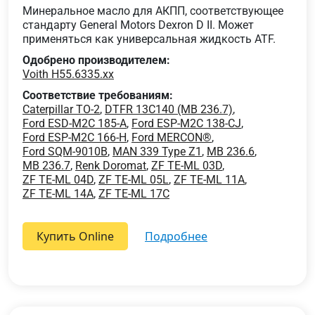
Минеральное масло для АКПП, соответствующее
стандарту General Motors Dexron D II. Может
применяться как универсальная жидкость ATF.
Одобрено производителем:
Voith H55.6335.xx
Соответствие требованиям:
Caterpillar TO-2
,
DTFR 13C140 (MB 236.7)
,
Ford ESD-M2C 185-A
,
Ford ESP-M2C 138-CJ
,
Ford ESP-M2C 166-H
,
Ford MERCON®
,
Ford SQM-9010B
,
MAN 339 Type Z1
,
MB 236.6
,
MB 236.7
,
Renk Doromat
,
ZF TE-ML 03D
,
ZF TE-ML 04D
,
ZF TE-ML 05L
,
ZF TE-ML 11A
,
ZF TE-ML 14A
,
ZF TE-ML 17C
Купить Online
подробнее