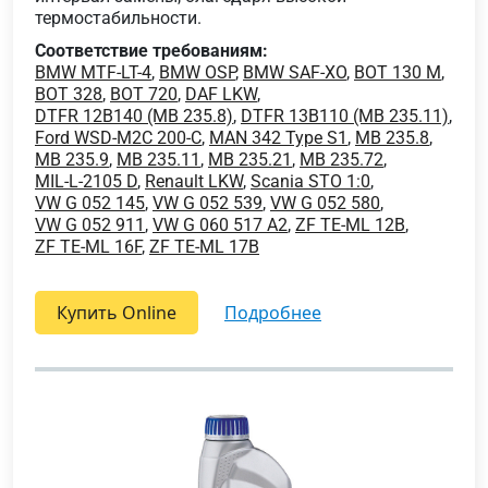
термостабильности.
Соответствие требованиям:
BMW MTF-LT-4
,
BMW OSP
,
BMW SAF-XO
,
BOT 130 M
,
BOT 328
,
BOT 720
,
DAF LKW
,
DTFR 12B140 (MB 235.8)
,
DTFR 13B110 (MB 235.11)
,
Ford WSD-M2C 200-C
,
MAN 342 Type S1
,
MB 235.8
,
MB 235.9
,
MB 235.11
,
MB 235.21
,
MB 235.72
,
MIL-L-2105 D
,
Renault LKW
,
Scania STO 1:0
,
VW G 052 145
,
VW G 052 539
,
VW G 052 580
,
VW G 052 911
,
VW G 060 517 A2
,
ZF TE-ML 12B
,
ZF TE-ML 16F
,
ZF TE-ML 17B
Купить Online
подробнее