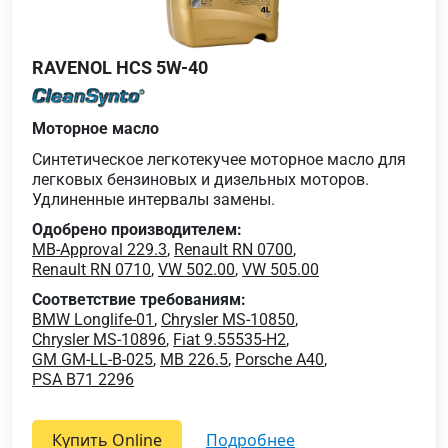
RAVENOL HCS 5W-40
Моторное масло
Синтетическое легкотекучее моторное масло для
легковых бензиновых и дизельных моторов.
Удлиненные интервалы замены.
Одобрено производителем:
MB-Approval 229.3
,
Renault RN 0700
,
Renault RN 0710
,
VW 502.00
,
VW 505.00
Соответствие требованиям:
BMW Longlife-01
,
Chrysler MS-10850
,
Chrysler MS-10896
,
Fiat 9.55535-H2
,
GM GM-LL-B-025
,
MB 226.5
,
Porsche A40
,
PSA B71 2296
Купить Online
подробнее