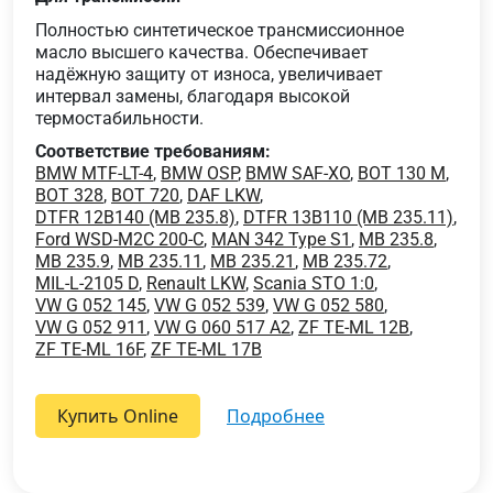
Полностью синтетическое трансмиссионное
масло высшего качества. Обеспечивает
надёжную защиту от износа, увеличивает
интервал замены, благодаря высокой
термостабильности.
Соответствие требованиям:
BMW MTF-LT-4
,
BMW OSP
,
BMW SAF-XO
,
BOT 130 M
,
BOT 328
,
BOT 720
,
DAF LKW
,
DTFR 12B140 (MB 235.8)
,
DTFR 13B110 (MB 235.11)
,
Ford WSD-M2C 200-C
,
MAN 342 Type S1
,
MB 235.8
,
MB 235.9
,
MB 235.11
,
MB 235.21
,
MB 235.72
,
MIL-L-2105 D
,
Renault LKW
,
Scania STO 1:0
,
VW G 052 145
,
VW G 052 539
,
VW G 052 580
,
VW G 052 911
,
VW G 060 517 A2
,
ZF TE-ML 12B
,
ZF TE-ML 16F
,
ZF TE-ML 17B
Купить Online
подробнее