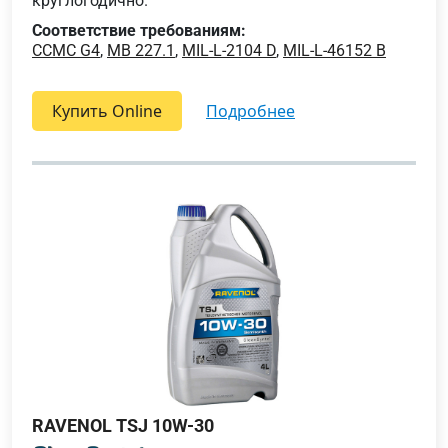
круглогодично.
Соответствие требованиям:
CCMC G4
,
MB 227.1
,
MIL-L-2104 D
,
MIL-L-46152 B
Купить Online
подробнее
RAVENOL TSJ 10W-30