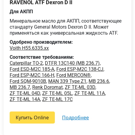
RAVENOL ATF Dexron D II
Для АКПП
Минеральное масло для АКПП, соответствующее
стандарту General Motors Dexron D II. Может
применяться как универсальная жидкость ATF.
Одобрено производителем:
Voith H55.6335.xx
Соответствие требованиям:
Caterpillar TO-2
,
DTFR 13C140 (MB 236.7)
,
Ford ESD-M2C 185-A
,
Ford ESP-M2C 138-CJ
,
Ford ESP-M2C 166-H
,
Ford MERCON®
,
Ford SQM-9010B
,
MAN 339 Type Z1
,
MB 236.6
,
MB 236.7
,
Renk Doromat
,
ZF TE-ML 03D
,
ZF TE-ML 04D
,
ZF TE-ML 05L
,
ZF TE-ML 11A
,
ZF TE-ML 14A
,
ZF TE-ML 17C
Купить Online
подробнее