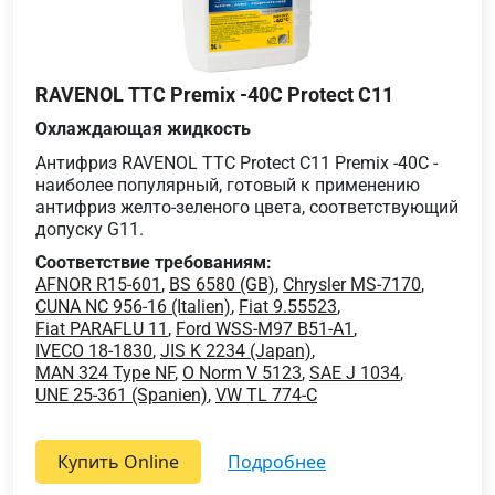
RAVENOL TTC Premix -40C Protect C11
Охлаждающая жидкость
Антифриз RAVENOL TTC Protect C11 Premix -40C -
наиболее популярный, готовый к применению
антифриз желто-зеленого цвета, соответствующий
допуску G11.
Соответствие требованиям:
AFNOR R15-601
,
BS 6580 (GB)
,
Chrysler MS-7170
,
CUNA NC 956-16 (Italien)
,
Fiat 9.55523
,
Fiat PARAFLU 11
,
Ford WSS-M97 B51-A1
,
IVECO 18-1830
,
JIS K 2234 (Japan)
,
MAN 324 Type NF
,
O Norm V 5123
,
SAE J 1034
,
UNE 25-361 (Spanien)
,
VW TL 774-C
Купить Online
подробнее