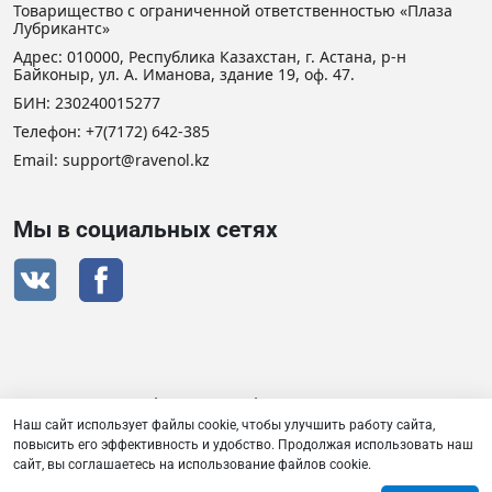
Товарищество с ограниченной ответственностью «Плаза
Лубрикантс»
Адрес: 010000, Республика Казахстан, г. Астана, р-н
Байконыр, ул. А. Иманова, здание 19, оф. 47.
БИН: 230240015277
Телефон:
+7(7172) 642-385
Email: support@ravenol.kz
Мы в социальных сетях
Сертификат дистрибьютора RAVENOL
Наш сайт использует файлы cookie, чтобы улучшить работу сайта,
повысить его эффективность и удобство. Продолжая использовать наш
сайт, вы соглашаетесь на использование файлов cookie.
Товарищество с ограниченной ответственностью «Плаза
Лубрикантс» © 2026