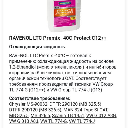
RAVENOL LTC Premix -40C Protect C12++
Охлаждающая жидкость
RAVENOL LTC Premix -40°C – готовая к
применению охлаждающая жидкость на основе
1.2-Ethandiol (моно этиленгликоля) и ингибиторов
коррозии на базе силикатов с использованием
органической технологии OAT. Соответствует
требованиям производителей техники VW Group
TL 774-G (G12++) и VW Group TL 774-J (G13)
Соответствие требованиям:
Chrysler MS-90032
,
DTFR 29C120 (MB 325.5)
,
DTFR 29D120 (MB 326.5)
,
MAN 324 Type Si-OAT
,
MB 325.5
,
MB 326.6
,
Scania TB 1451
,
VW G 012 A8G
,
VW G 013 A8J
,
VW TL 774-G
,
VW TL 774-J