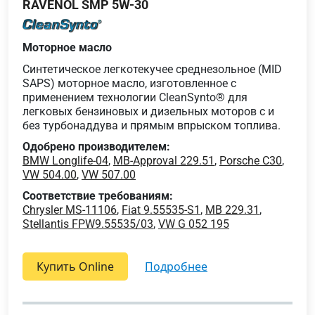
RAVENOL SMP 5W-30
Моторное масло
Синтетическое легкотекучее среднезольное (MID
SAPS) моторное масло, изготовленное с
применением технологии CleanSynto® для
легковых бензиновых и дизельных моторов с и
без турбонаддува и прямым впрыском топлива.
Одобрено производителем:
BMW Longlife-04
,
MB-Approval 229.51
,
Porsche C30
,
VW 504.00
,
VW 507.00
Соответствие требованиям:
Chrysler MS-11106
,
Fiat 9.55535-S1
,
MB 229.31
,
Stellantis FPW9.55535/03
,
VW G 052 195
Купить Online
подробнее