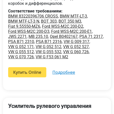
коробок и дифференциалов.
Соответствие требованиям:
BMW 83220396706 CROSS
,
BMW MTF-LT-3
,
BMW MTF-LT-3 N
,
BOT 303
,
BOT 350 M3
,
Fiat 9.55550-MZ6
,
Ford WSS-M2C 200-D2
,
Ford WSS-M2C 200-D3
,
Ford WSS-M2C 200-E1
,
JWS 2271
,
MB 235.10
,
Opel B0402167
,
PSA 71 2317
,
PSA B71 2310
,
PSA B71 2316
,
VW G 009 317
,
VW G 052 171
,
VW G 052 512
,
VW G 052 527
,
VW G 055 512
,
VW G 055 532
,
VW G 060 726
,
VW G 070 726
,
VW G F53 061 M2
Купить Online
подробнее
Усилитель рулевого управления