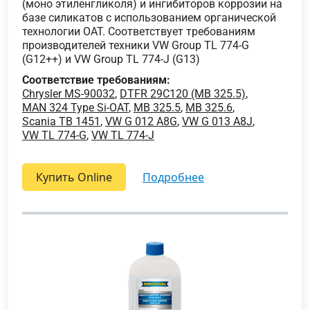
(моно этиленгликоля) и ингибиторов коррозии на
базе силикатов с использованием органической
технологии OAT. Соответствует требованиям
производителей техники VW Group TL 774-G
(G12++) и VW Group TL 774-J (G13)
Соответствие требованиям:
Chrysler MS-90032
,
DTFR 29C120 (MB 325.5)
,
MAN 324 Type Si-OAT
,
MB 325.5
,
MB 325.6
,
Scania TB 1451
,
VW G 012 A8G
,
VW G 013 A8J
,
VW TL 774-G
,
VW TL 774-J
Купить Online
подробнее