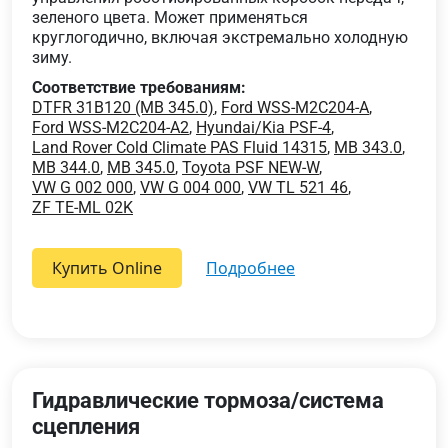
зеленого цвета. Может применяться
круглогодично, включая экстремально холодную
зиму.
Соответствие требованиям:
DTFR 31B120 (MB 345.0)
,
Ford WSS-M2C204-A
,
Ford WSS-M2C204-A2
,
Hyundai/Kia PSF-4
,
Land Rover Cold Climate PAS Fluid 14315
,
MB 343.0
,
MB 344.0
,
MB 345.0
,
Toyota PSF NEW-W
,
VW G 002 000
,
VW G 004 000
,
VW TL 521 46
,
ZF TE-ML 02K
Купить Online
подробнее
Гидравлические тормоза/система
сцепления