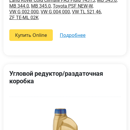
Land Rover Cold Climate PAS Fluid 14315
,
MB 343.0
,
MB 344.0
,
MB 345.0
,
Toyota PSF NEW-W
,
VW G 002 000
,
VW G 004 000
,
VW TL 521 46
,
ZF TE-ML 02K
Купить Online
подробнее
Угловой редуктор/раздаточная
коробка