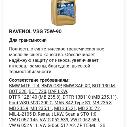
RAVENOL VSG 75W-90
Для трансмиссии
Полностью синтетическое трансмиссионное
масло высшего качества. Обеспечивает
надёжную защиту от износа, увеличивает
интервал замены, благодаря высокой
термостабильности.
Соответствие требованиям:
BMW MTF-LT-4
,
BMW OSP
,
BMW SAF-XO
,
BOT 130 M
,
BOT 328
,
BOT 720
,
DAF LKW
,
DTFR 12B140 (MB 235.8)
,
DTFR 13B110 (MB 235.11)
,
Ford WSD-M2C 200-C
,
MAN 342 Type S1
,
MB 235.8
,
MB 235.9
,
MB 235.11
,
MB 235.21
,
MB 235.72
,
MIL-L-2105 D
,
Renault LKW
,
Scania STO 1:0
,
VW G 052 145
,
VW G 052 539
,
VW G 052 580
,
VW G 052 911
,
VW G 060 517 A2
,
ZF TE-ML 12B
,