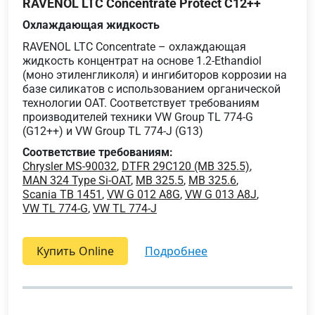
RAVENOL LTC Concentrate Protect C12++
Охлаждающая жидкость
RAVENOL LTC Concentrate – охлаждающая
жидкость концентрат на основе 1.2-Ethandiol
(моно этиленгликоля) и ингибиторов коррозии на
базе силикатов с использованием органической
технологии OAT. Соответствует требованиям
производителей техники VW Group TL 774-G
(G12++) и VW Group TL 774-J (G13)
Соответствие требованиям:
Chrysler MS-90032
,
DTFR 29C120 (MB 325.5)
,
MAN 324 Type Si-OAT
,
MB 325.5
,
MB 325.6
,
Scania TB 1451
,
VW G 012 A8G
,
VW G 013 A8J
,
VW TL 774-G
,
VW TL 774-J
Купить Online
подробнее