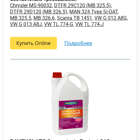
Chrysler MS-90032
,
DTFR 29C120 (MB 325.5)
,
DTFR 29D120 (MB 326.5)
,
MAN 324 Type Si-OAT
,
MB 325.5
,
MB 326.6
,
Scania TB 1451
,
VW G 012 A8G
,
VW G 013 A8J
,
VW TL 774-G
,
VW TL 774-J
Купить Online
подробнее