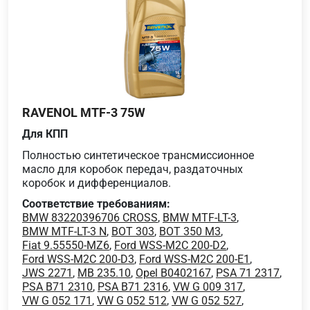
RAVENOL MTF-3 75W
Для КПП
Полностью синтетическое трансмиссионное
масло для коробок передач, раздаточных
коробок и дифференциалов.
Соответствие требованиям:
BMW 83220396706 CROSS
,
BMW MTF-LT-3
,
BMW MTF-LT-3 N
,
BOT 303
,
BOT 350 M3
,
Fiat 9.55550-MZ6
,
Ford WSS-M2C 200-D2
,
Ford WSS-M2C 200-D3
,
Ford WSS-M2C 200-E1
,
JWS 2271
,
MB 235.10
,
Opel B0402167
,
PSA 71 2317
,
PSA B71 2310
,
PSA B71 2316
,
VW G 009 317
,
VW G 052 171
,
VW G 052 512
,
VW G 052 527
,