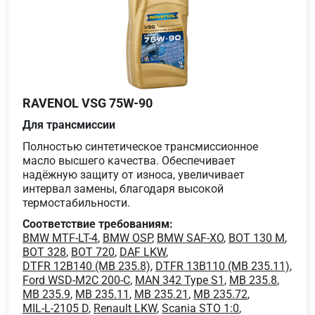
RAVENOL VSG 75W-90
Для трансмиссии
Полностью синтетическое трансмиссионное
масло высшего качества. Обеспечивает
надёжную защиту от износа, увеличивает
интервал замены, благодаря высокой
термостабильности.
Соответствие требованиям:
BMW MTF-LT-4
,
BMW OSP
,
BMW SAF-XO
,
BOT 130 M
,
BOT 328
,
BOT 720
,
DAF LKW
,
DTFR 12B140 (MB 235.8)
,
DTFR 13B110 (MB 235.11)
,
Ford WSD-M2C 200-C
,
MAN 342 Type S1
,
MB 235.8
,
MB 235.9
,
MB 235.11
,
MB 235.21
,
MB 235.72
,
MIL-L-2105 D
,
Renault LKW
,
Scania STO 1:0
,