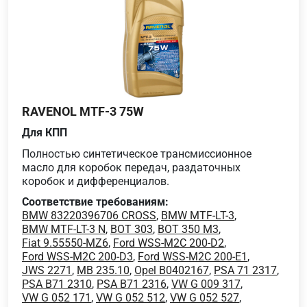
RAVENOL MTF-3 75W
Для КПП
Полностью синтетическое трансмиссионное
масло для коробок передач, раздаточных
коробок и дифференциалов.
Соответствие требованиям:
BMW 83220396706 CROSS
,
BMW MTF-LT-3
,
BMW MTF-LT-3 N
,
BOT 303
,
BOT 350 M3
,
Fiat 9.55550-MZ6
,
Ford WSS-M2C 200-D2
,
Ford WSS-M2C 200-D3
,
Ford WSS-M2C 200-E1
,
JWS 2271
,
MB 235.10
,
Opel B0402167
,
PSA 71 2317
,
PSA B71 2310
,
PSA B71 2316
,
VW G 009 317
,
VW G 052 171
,
VW G 052 512
,
VW G 052 527
,