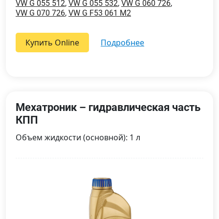
VW G 055 512
,
VW G 055 532
,
VW G 060 726
,
VW G 070 726
,
VW G F53 061 M2
Купить Online
подробнее
Мехатроник – гидравлическая часть
КПП
Объем жидкости (основной): 1 л