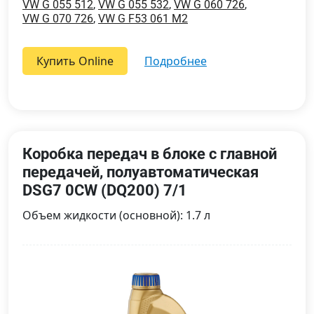
VW G 055 512
,
VW G 055 532
,
VW G 060 726
,
VW G 070 726
,
VW G F53 061 M2
Купить Online
подробнее
Коробка передач в блоке с главной
передачей, полуавтоматическая
DSG7 0CW (DQ200) 7/1
Объем жидкости (основной): 1.7 л