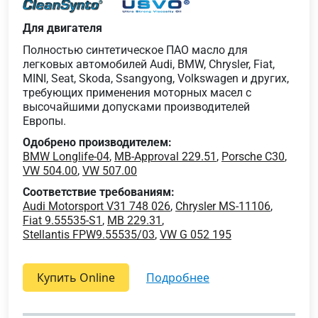
Для двигателя
Полностью синтетическое ПАО масло для
легковых автомобилей Audi, BMW, Chrysler, Fiat,
MINI, Seat, Skoda, Ssangyong, Volkswagen и других,
требующих применения моторных масел с
высочайшими допусками производителей
Европы.
Одобрено производителем:
BMW Longlife-04
,
MB-Approval 229.51
,
Porsche C30
,
VW 504.00
,
VW 507.00
Соответствие требованиям:
Audi Motorsport V31 748 026
,
Chrysler MS-11106
,
Fiat 9.55535-S1
,
MB 229.31
,
Stellantis FPW9.55535/03
,
VW G 052 195
Купить Online
подробнее