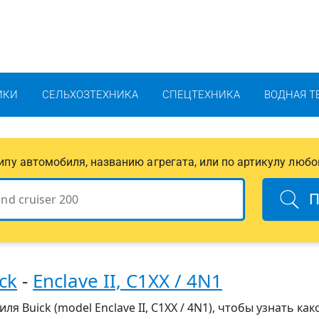
ИКИ
СЕЛЬХОЗТЕХНИКА
СПЕЦТЕХНИКА
ВОДНАЯ Т
 типу автомобиля, названию агрегата, или по артикулу любо
П
ck
-
Enclave II, C1XX / 4N1
я Buick (model Enclave II, C1XX / 4N1), чтобы узнать как