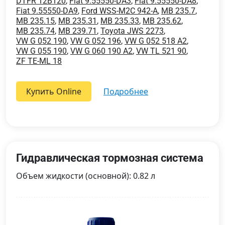
DTFR 12B120
,
Fiat 9.55550-DA3
,
Fiat 9.55550-DA8
,
Fiat 9.55550-DA9
,
Ford WSS-M2C 942-A
,
MB 235.7
,
MB 235.15
,
MB 235.31
,
MB 235.33
,
MB 235.62
,
MB 235.74
,
MB 239.71
,
Toyota JWS 2273
,
VW G 052 190
,
VW G 052 196
,
VW G 052 518 A2
,
VW G 055 190
,
VW G 060 190 A2
,
VW TL 521 90
,
ZF TE-ML 18
Купить Online
подробнее
Гидравлическая тормозная система
Объем жидкости (основной): 0.82 л