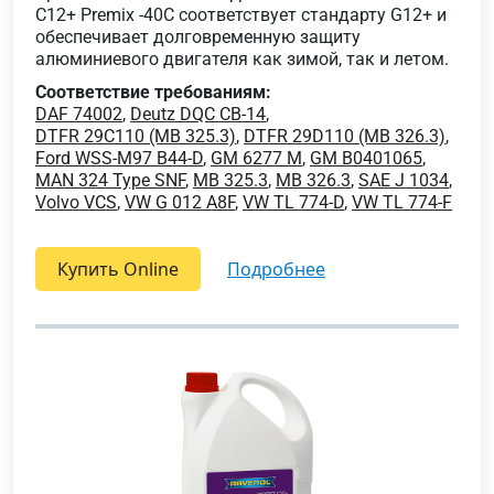
C12+ Premix -40C соответствует стандарту G12+ и
обеспечивает долговременную защиту
алюминиевого двигателя как зимой, так и летом.
Соответствие требованиям:
DAF 74002
,
Deutz DQC CB-14
,
DTFR 29C110 (MB 325.3)
,
DTFR 29D110 (MB 326.3)
,
Ford WSS-M97 B44-D
,
GM 6277 M
,
GM B0401065
,
MAN 324 Type SNF
,
MB 325.3
,
MB 326.3
,
SAE J 1034
,
Volvo VCS
,
VW G 012 A8F
,
VW TL 774-D
,
VW TL 774-F
Купить Online
подробнее