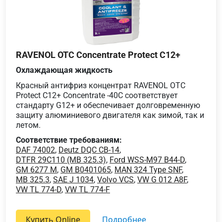
RAVENOL OTC Concentrate Protect C12+
Охлаждающая жидкость
Красный антифриз концентрат RAVENOL OTC
Protect C12+ Concentrate -40C соответствует
стандарту G12+ и обеспечивает долговременную
защиту алюминиевого двигателя как зимой, так и
летом.
Соответствие требованиям:
DAF 74002
,
Deutz DQC CB-14
,
DTFR 29C110 (MB 325.3)
,
Ford WSS-M97 B44-D
,
GM 6277 M
,
GM B0401065
,
MAN 324 Type SNF
,
MB 325.3
,
SAE J 1034
,
Volvo VCS
,
VW G 012 A8F
,
VW TL 774-D
,
VW TL 774-F
Купить Online
подробнее