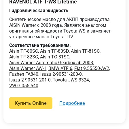
RAVENOL ATF T-WS Lifetime
Гидравлическая жидкость
Синтетическое масло для АКПП производства
AISIN Warner с 2008 года. Является аналогом
оригинальной жидкости Toyota WS и заменяет
устаревшее масло Toyota T-IV.
Соответствие требованиям:
Aisin TF-80SC
,
Aisin TF-80SD
,
Aisin TF-81SC
,
Aisin TF-82SC
,
Aisin TG-81SC
,
Aisin Warner Automatic Gearbox ab 2008
,
Aisin Warner AW-1
,
BMW ATF 6
,
Fiat 9.55550-AV2
,
Fuzhen FA840
,
Isuzu 2-90531-200-0
,
Isuzu 2-90531-201-0
,
Toyota JWS 3324
,
VW G 055 540
Купить Online
подробнее