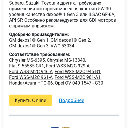
Subaru, Suzuki, Toyota и других, требующих
применения моторных масел вязкостью 5W-30
уровня качества dexos® 1 Gen 3 или ILSAC GF-6A,
API SP. Особенно рекомендуется для GDI моторов
с прямым впрыском.
Одобрено производителем:
GM dexos1® Gen 1
,
GM dexos1® Gen 2
,
GM dexos1® Gen 3
,
VWC 53034
Соответствие требованиям:
Chrysler MS-6395
,
Chrysler MS-13340
,
Fiat 9.55535-CR1
,
Ford WSS-M2C 929-A
,
Ford WSS-M2C 946-A
,
Ford WSS-M2C 946-B1
,
Ford WSS-M2C 961-A
,
Ford WSS-M2C 961-A1
,
Honda/Acura HTO-06
,
Opel OV 040 1547 - G30
Купить Online
подробнее