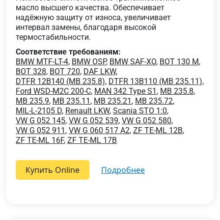
масло высшего качества. Обеспечивает
надёжную защиту от износа, увеличивает
интервал замены, благодаря высокой
термостабильности.
Соответствие требованиям:
BMW MTF-LT-4
,
BMW OSP
,
BMW SAF-XO
,
BOT 130 M
,
BOT 328
,
BOT 720
,
DAF LKW
,
DTFR 12B140 (MB 235.8)
,
DTFR 13B110 (MB 235.11)
,
Ford WSD-M2C 200-C
,
MAN 342 Type S1
,
MB 235.8
,
MB 235.9
,
MB 235.11
,
MB 235.21
,
MB 235.72
,
MIL-L-2105 D
,
Renault LKW
,
Scania STO 1:0
,
VW G 052 145
,
VW G 052 539
,
VW G 052 580
,
VW G 052 911
,
VW G 060 517 A2
,
ZF TE-ML 12B
,
ZF TE-ML 16F
,
ZF TE-ML 17B
Купить Online
подробнее