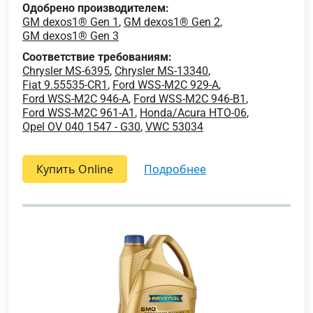
Одобрено производителем:
GM dexos1® Gen 1
,
GM dexos1® Gen 2
,
GM dexos1® Gen 3
Соответствие требованиям:
Chrysler MS-6395
,
Chrysler MS-13340
,
Fiat 9.55535-CR1
,
Ford WSS-M2C 929-A
,
Ford WSS-M2C 946-A
,
Ford WSS-M2C 946-B1
,
Ford WSS-M2C 961-A1
,
Honda/Acura HTO-06
,
Opel OV 040 1547 - G30
,
VWC 53034
Купить Online
подробнее